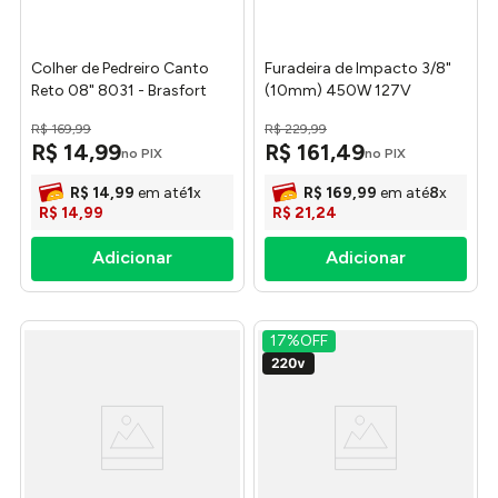
Colher de Pedreiro Canto
Furadeira de Impacto 3/8"
Reto 08" 8031 - Brasfort
(10mm) 450W 127V
BED710450BR - Black &
R$
169
,
99
R$
229
,
99
Decker
R$
14
,
99
R$
161
,
49
no PIX
no PIX
R$
14
,
99
em até
1
x
R$
169
,
99
em até
8
x
R$
14
,
99
R$
21
,
24
17%
OFF