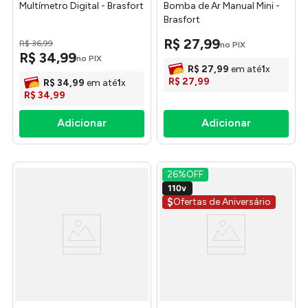
Multímetro Digital - Brasfort
Bomba de Ar Manual Mini -
Brasfort
R$
27
,
99
R$
36
,
99
no PIX
R$
34
,
99
no PIX
R$
27
,
99
em até
1
x
R$
27
,
99
R$
34
,
99
em até
1
x
R$
34
,
99
26%
OFF
$
Ofertas de Aniversário