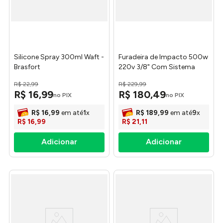
Silicone Spray 300ml Waft -
Furadeira de Impacto 500w
Brasfort
220v 3/8" Com Sistema
Reverso 42362220 -
R$
22
,
99
R$
229
,
99
Tramontina
R$
16
,
99
R$
180
,
49
no PIX
no PIX
R$
16
,
99
em até
1
x
R$
189
,
99
em até
9
x
R$
16
,
99
R$
21
,
11