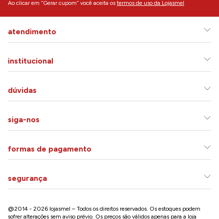
Ao clicar em “Gerar cupom” você aceita os
termos de uso da Lojasmel
atendimento
institucional
dúvidas
siga-nos
formas de pagamento
segurança
@2014 - 2026 lojasmel – Todos os direitos reservados. Os estoques podem
sofrer alterações sem aviso prévio. Os preços são válidos apenas para a loja