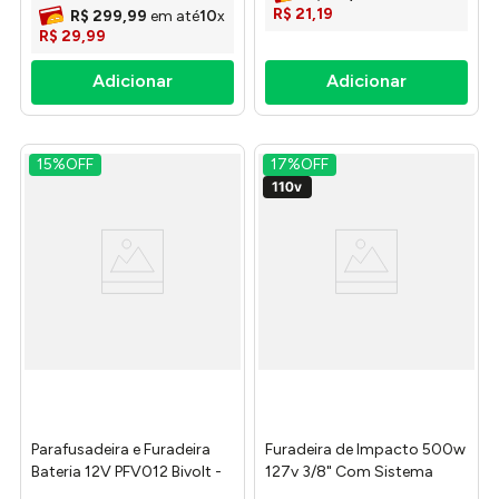
R$
21
,
19
R$
299
,
99
em até
10
x
R$
29
,
99
15%
OFF
17%
OFF
Parafusadeira e Furadeira
Furadeira de Impacto 500w
Bateria 12V PFV012 Bivolt -
127v 3/8" Com Sistema
Vonder
Reverso 42362220 -