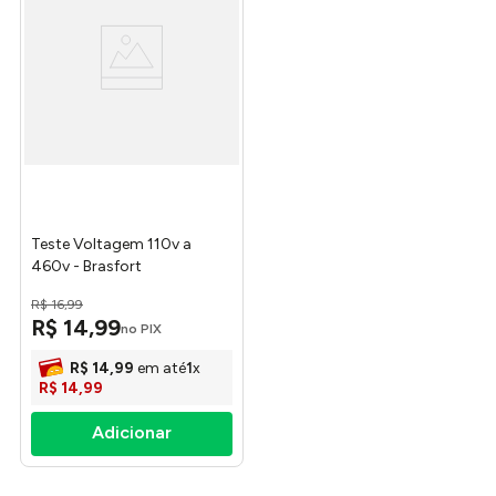
Teste Voltagem 110v a
460v - Brasfort
R$
16
,
99
R$
14
,
99
no PIX
R$
14
,
99
em até
1
x
R$
14
,
99