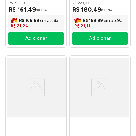
R$
199
,
99
R$
229
,
99
Tramontina
R$
161
,
49
R$
180
,
49
no PIX
no PIX
R$
169
,
99
em até
8
x
R$
189
,
99
em até
9
x
R$
21
,
24
R$
21
,
11