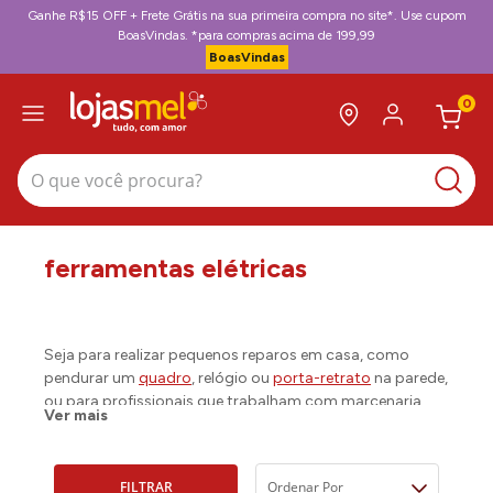
Ganhe R$15 OFF + Frete Grátis na sua primeira compra no site*. Use cupom
BoasVindas. *para compras acima de 199,99
BoasVindas
0
O que você procura?
ferramentas elétricas
Seja para realizar pequenos reparos em casa, como
pendurar um
quadro
, relógio ou
porta-retrato
na parede,
ou para profissionais que trabalham com marcenaria,
Ver mais
por exemplo, a
parafusadeira
é um dos tipos de
ferramentas elétricas
que todo mundo vai precisar, pelo
menos, uma vez na vida.
FILTRAR
Ordenar Por