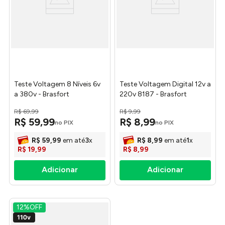
Teste Voltagem 8 Níveis 6v
Teste Voltagem Digital 12v a
a 380v - Brasfort
220v 8187 - Brasfort
R$
69
,
99
R$
9
,
99
R$
59
,
99
R$
8
,
99
no PIX
no PIX
R$
59
,
99
em até
3
x
R$
8
,
99
em até
1
x
R$
19
,
99
R$
8
,
99
12%
OFF