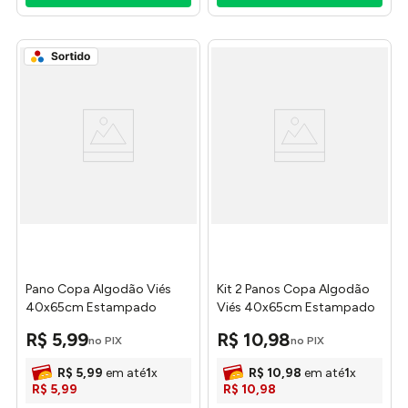
Pano Copa Algodão Viés
Kit 2 Panos Copa Algodão
40x65cm Estampado
Viés 40x65cm Estampado
Sortido - Textil Silva
Sortido Ref.0050E Textil
R$
5
,
99
R$
10
,
98
no PIX
no PIX
Silva
R$
5
,
99
em até
1
x
R$
10
,
98
em até
1
x
R$
5
,
99
R$
10
,
98