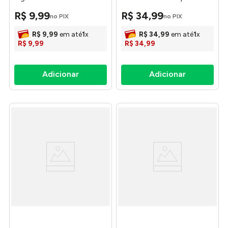
50x75cm 4515 - Textil Silva
Sortidas - Textil Silva
R$
9
,
99
R$
34
,
99
no PIX
no PIX
R$
9
,
99
em até
1
x
R$
34
,
99
em até
1
x
R$
9
,
99
R$
34
,
99