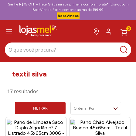
Ganhe R$15 OFF + Frete Grátis na sua primeira compra no site*. Use cupom
BoasVindas. *para compras acima de 199,99
BoasVindas
0
O que você procura?
textil silva
17
FILTRAR
Ordenar Por