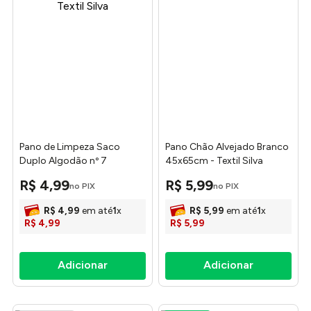
Pano de Limpeza Saco
Pano Chão Alvejado Branco
Duplo Algodão nº 7
45x65cm - Textil Silva
Listrado 45x65cm 3006 -
R$
4
,
99
R$
5
,
99
no PIX
no PIX
Textil Silva
R$
4
,
99
em até
1
x
R$
5
,
99
em até
1
x
R$
4
,
99
R$
5
,
99