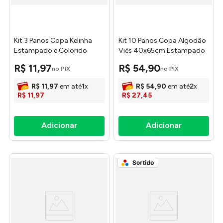
Kit 3 Panos Copa Kelinha
Kit 10 Panos Copa Algodão
Estampado e Colorido
Viés 40x65cm Estampado
37x65cm Ref.0074BE/
Sortido - Textil Silva
R$
11
,
97
R$
54
,
90
no PIX
no PIX
0074EC Textil Silva
R$
11
,
97
em até
1
x
R$
54
,
90
em até
2
x
R$
11
,
97
R$
27
,
45