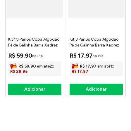
Kit 10 Panos Copa Algodão
Kit 3 Panos Copa Algodão
Pé de Galinha Barra Xadrez
Pé de Galinha Barra Xadrez
Sortido 48x68cm - Textil
Sortido 48x68cm - Textil
R$
59
,
90
R$
17
,
97
no PIX
no PIX
Silva
Silva
R$
59
,
90
em até
2
x
R$
17
,
97
em até
1
x
R$
29
,
95
R$
17
,
97