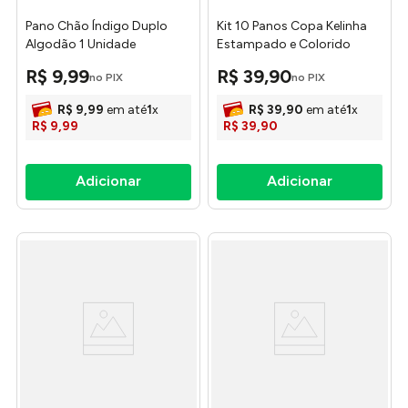
Pano Chão Índigo Duplo
Kit 10 Panos Copa Kelinha
Algodão 1 Unidade
Estampado e Colorido
50x75cm 4485 - Textil Silva
37x65cm Ref.0074BE/
R$
9
,
99
R$
39
,
90
no PIX
no PIX
0074EC Textil Silva
R$
9
,
99
em até
1
x
R$
39
,
90
em até
1
x
R$
9
,
99
R$
39
,
90