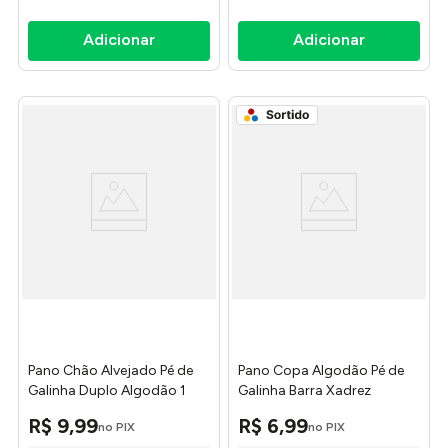
Pano Chão Alvejado Pé de
Pano Copa Algodão Pé de
Galinha Duplo Algodão 1
Galinha Barra Xadrez
Unidade 48x68cm 3044 -
Sortido 48x68cm 3051 -
R$
9
,
99
R$
6
,
99
no PIX
no PIX
Textil Silva
Textil Silva