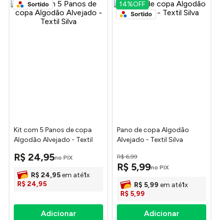
14%
OFF
Kit com 5 Panos de copa
Pano de copa Algodão
Algodão Alvejado - Textil
Alvejado - Textil Silva
Silva
R$
24
,
95
R$
6
,
99
no PIX
R$
5
,
99
no PIX
R$
24
,
95
em até
1
x
R$
24
,
95
R$
5
,
99
em até
1
x
R$
5
,
99