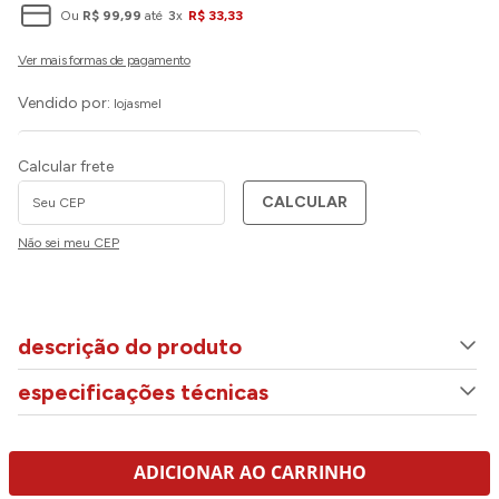
Ou
R$
99
,
99
até
3
x
R$
33
,
33
Vendido por:
lojasmel
Calcular frete
CALCULAR
Não sei meu CEP
descrição do produto
especificações técnicas
ADICIONAR AO CARRINHO