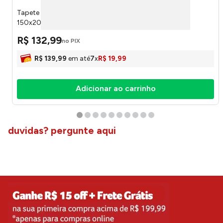
Tapete Sala Desenhado Casale Rústico Cor 20 Azul
150x200cm J05425100102 - Jc Serrano
R$
132
,
99
no PIX
R$
139
,
99
em até
7
x
R$
19
,
99
Adicionar ao carrinho
duvidas? pergunte aqui