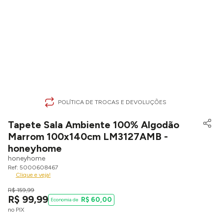
POLÍTICA DE TROCAS E DEVOLUÇÕES
Tapete Sala Ambiente 100% Algodão
Marrom 100x140cm LM3127AMB -
honeyhome
honeyhome
5000608467
Clique e veja!
R$
159
,
99
R$
99
,
99
R$
60
,
00
no PIX