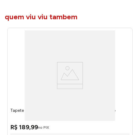
quem viu viu tambem
Tapete Sala Vener D10 100x150cm 231013010 -Tellaio
R$
189
,
99
no PIX