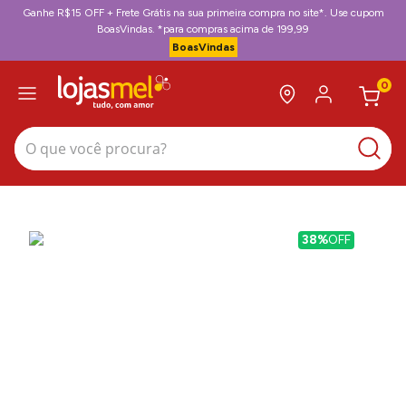
Ganhe R$15 OFF + Frete Grátis na sua primeira compra no site*. Use cupom
BoasVindas. *para compras acima de 199,99
BoasVindas
0
O que você procura?
38%
OFF