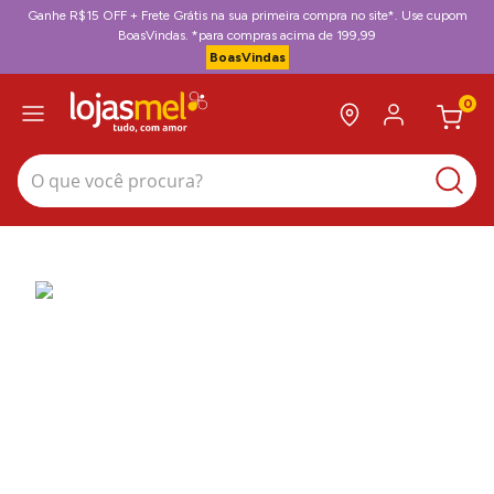
Ganhe R$15 OFF + Frete Grátis na sua primeira compra no site*. Use cupom
BoasVindas. *para compras acima de 199,99
BoasVindas
0
O que você procura?