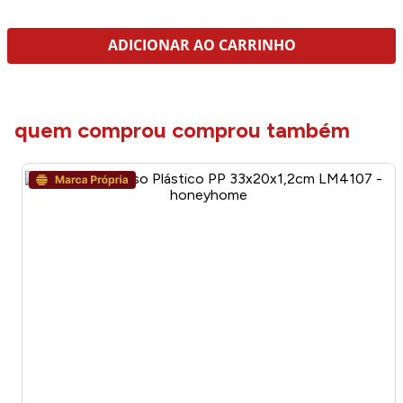
quem viu viu tambem
Tábua Para Churrasco Tramontina Retangular Em Madeira
Muiracatiara Com Cabo 34x23,3cm 13907921
R$
99
,
99
no PIX
R$
99
,
99
em até
5
x
R$
19
,
99