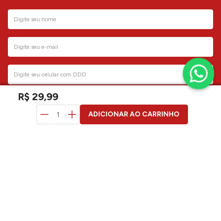
honeyhome
R$
29
,
99
no PIX
R$
29
,
99
em até
1
x
R$
29
,
99
Adicionar ao carrinho
R$
29
,
99
duvidas? pergunte aqui
ADICIONAR AO CARRINHO