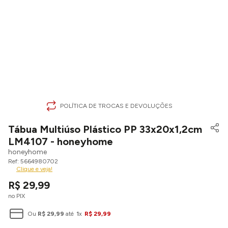
POLÍTICA DE TROCAS E DEVOLUÇÕES
Tábua Multiúso Plástico PP 33x20x1,2cm
LM4107 - honeyhome
honeyhome
5664980702
Clique e veja!
R$
29
,
99
no PIX
Ou
R$
29
,
99
até
1
x
R$
29
,
99