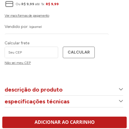
Ou
R$
9
,
99
até
1
x
R$
9
,
99
Vendido por:
lojasmel
Calcular frete
CALCULAR
Não sei meu CEP
descrição do produto
especificações técnicas
ADICIONAR AO CARRINHO