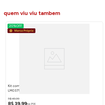
quem viu viu tambem
20%
OFF
Kit com 3 Tábuas de Corte em Bambu P/M/G LM0375/
LM0375FTO - honeyhome
R$
49
,
99
R$
39
,
99
no PIX