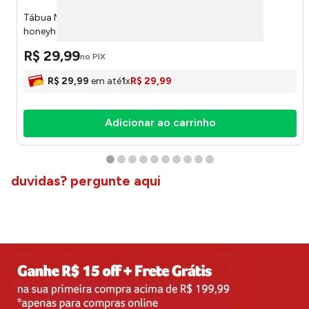
Tábua Multiúso Plástico PP 33x20x1,2cm LM4107 -
honeyhome
R$
29
,
99
no PIX
R$
29
,
99
em até
1
x
R$
29
,
99
Adicionar ao carrinho
duvidas? pergunte aqui