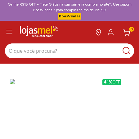
Ganhe R$15 OFF + Frete Grátis na sua primeira compra no site*. Use cupom
BoasVindas. *para compras acima de 199,99
BoasVindas
0
O que você procura?
41%
OFF