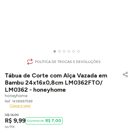
POLÍTICA DE TROCAS E DEVOLUÇÕES
Tábua de Corte com Alça Vazada em
Bambu 24x16x0,8cm LM0362FTO/
LM0362 - honeyhome
honeyhome
1438887569
Clique e veja!
R$
16
,
99
R$
9
,
99
R$
7
,
00
no PIX