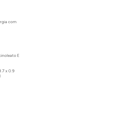
ergia com
icinoleato E
8.7 x 0.9
1