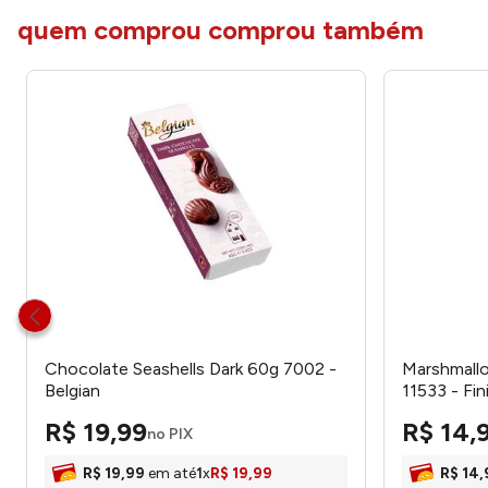
quem comprou comprou também
Chocolate Seashells Dark 60g 7002 -
Marshmall
Belgian
11533 - Fin
R$
19
,
99
R$
14
,
no PIX
R$
19
,
99
em até
1
x
R$
19
,
99
R$
14
,