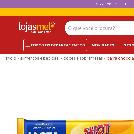
Ganhe R$15 OFF + Frete 
O que você procura?
NOVIDADES
$ EX
alimentos e bebidas
doces e sobremesas
barra chocola