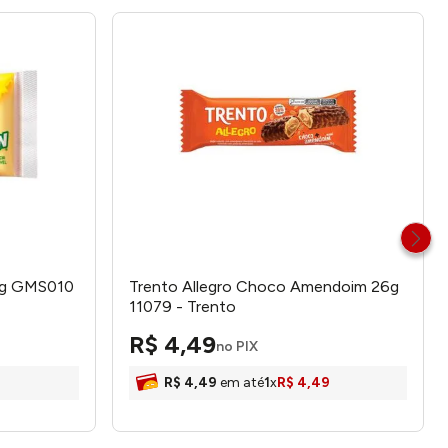
3g GMS010
Trento Allegro Choco Amendoim 26g
11079 - Trento
R$
4
,
49
no PIX
R$
4
,
49
em até
1
x
R$
4
,
49