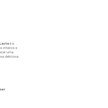
Lacta
é a
 inteiros e
recer uma
sa deliciosa
iser