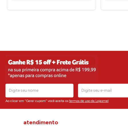
Ao clicar em “Gerar cupom” você aceita os
termos de uso da Lojasmel
atendimento