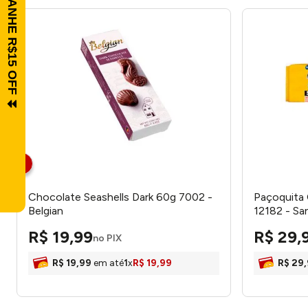
Chocolate Seashells Dark 60g 7002 -
Paçoquita
Belgian
12182 - Sa
R$
19
,
99
R$
29
,
no PIX
R$
19
,
99
em até
1
x
R$
19
,
99
R$
29
,