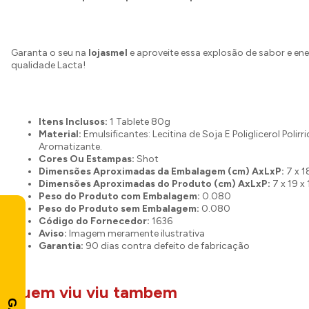
Garanta o seu na
lojasmel
e aproveite essa explosão de sabor e en
qualidade Lacta!
Itens Inclusos:
1 Tablete 80g
Material:
Emulsificantes: Lecitina de Soja E Poliglicerol Polirr
Aromatizante.
Cores Ou Estampas:
Shot
Dimensões Aproximadas da Embalagem (cm) AxLxP:
7 x 1
Dimensões Aproximadas do Produto (cm) AxLxP:
7 x 19 x 
Peso do Produto com Embalagem:
0.080
Peso do Produto sem Embalagem:
0.080
Código do Fornecedor:
1636
Aviso:
Imagem meramente ilustrativa
Garantia:
90 dias contra defeito de fabricação
quem viu viu tambem