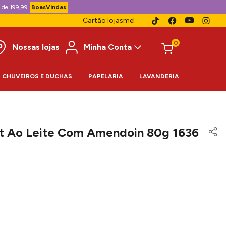
 de 199,99
BoasVindas
Cartão lojasmel
0
Nossas lojas
Minha Conta
CHUVEIROS E DUCHAS
PAPELARIA
LAVANDERIA
ot Ao Leite Com Amendoin 80g 1636