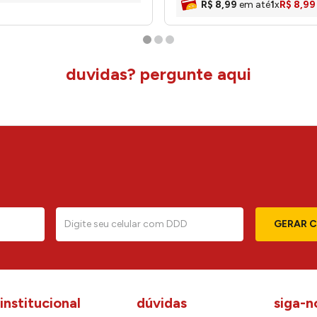
R$
8
,
99
em até
1
x
R$
8
,
99
duvidas? pergunte aqui
GERAR 
institucional
dúvidas
siga-n