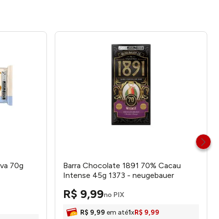
ova 70g
Barra Chocolate 1891 70% Cacau
Intense 45g 1373 - neugebauer
R$
9
,
99
no PIX
R$
9
,
99
em até
1
x
R$
9
,
99