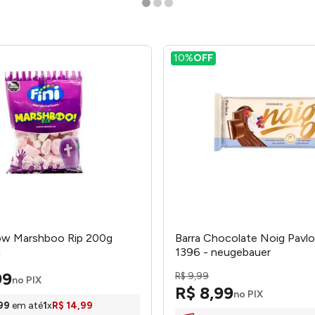
10%
OFF
ow Marshboo Rip 200g
Barra Chocolate Noig Pavl
i
1396 - neugebauer
99
R$
9
,
99
no PIX
R$
8
,
99
no PIX
99
em até
1
x
R$
14
,
99