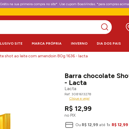
Grátis na sua primeira compra no site*. Use cupom BoasVindas. *para compras acima
CLUSIVO SITE
MARCA PRÓPRIA
INVERNO
DIA DOS PAIS
te shot ao leite com amendoin 80g 1636 - lacta
Barra chocolate Sh
- Lacta
Lacta
3081613278
Clique e veja!
R$
12
,
99
no PIX
Ou
R$
12
,
99
até
1
x
R$
12
,
99