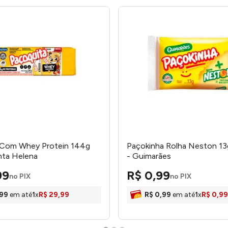
 Com Whey Protein 144g
Paçokinha Rolha Neston 1
nta Helena
- Guimarães
99
R$
0
,
99
no PIX
no PIX
99
em até
1
x
R$
29
,
99
R$
0
,
99
em até
1
x
R$
0
,
99