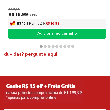
R$
17
,
99
R$
16
,
99
no PIX
R$
16
,
99
em até
1
x
R$
16
,
99
Adicionar ao carrinho
duvidas? pergunte aqui