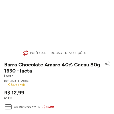
POLÍTICA DE TROCAS E DEVOLUÇÕES
Barra Chocolate Amaro 40% Cacau 80g
1630 - lacta
Lacta
3081610883
Clique e veja!
R$
12
,
99
no PIX
Ou
R$
12
,
99
até
1
x
R$
12
,
99