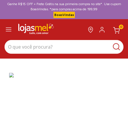
Ganhe R$15 OFF + Frete Grátis na sua primeira compra no site*. Use cupom
BoasVindas. *para compras acima de 199,99
BoasVindas
0
O que você procura?