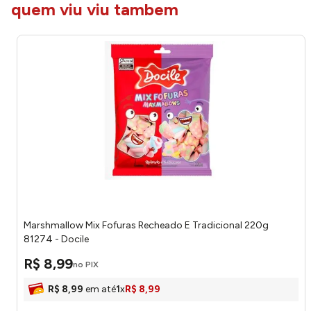
quem viu viu tambem
Marshmallow Mix Fofuras Recheado E Tradicional 220g
81274 - Docile
R$
8
,
99
no PIX
R$
8
,
99
em até
1
x
R$
8
,
99