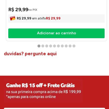
R$
29
,
99
no PIX
R$
29
,
99
em até
1
x
R$
29
,
99
Adicionar ao carrinho
duvidas? pergunte aqui