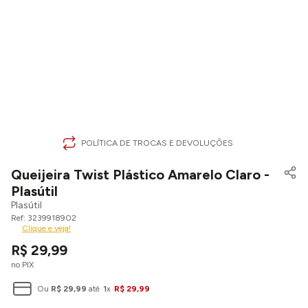
POLÍTICA DE TROCAS E DEVOLUÇÕES
Queijeira Twist Plástico Amarelo Claro -
Plasútil
Plasútil
3239918902
Clique e veja!
R$
29
,
99
no PIX
Ou
R$
29
,
99
até
1
x
R$
29
,
99