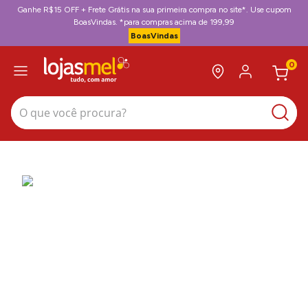
Ganhe R$15 OFF + Frete Grátis na sua primeira compra no site*. Use cupom
BoasVindas. *para compras acima de 199,99
BoasVindas
0
O que você procura?