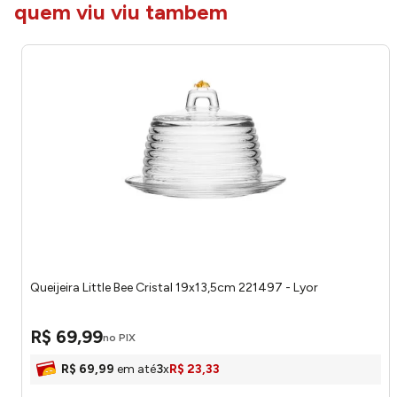
quem viu viu tambem
Queijeira Little Bee Cristal 19x13,5cm 221497 - Lyor
R$
69
,
99
no PIX
R$
69
,
99
em até
3
x
R$
23
,
33