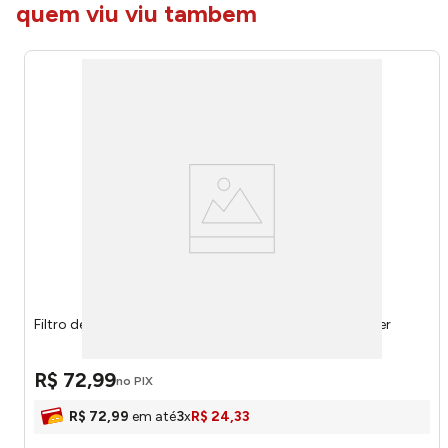
quem viu viu tambem
Filtro de Linha Preto 6 Tomadas Linear WI221 - Multilaser
R$
72
,
99
no PIX
R$
72
,
99
em até
3
x
R$
24
,
33