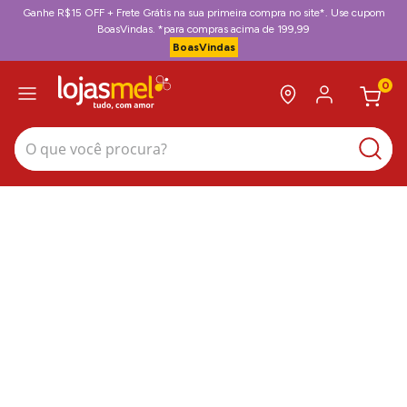
Ganhe R$15 OFF + Frete Grátis na sua primeira compra no site*. Use cupom
BoasVindas. *para compras acima de 199,99
BoasVindas
0
O que você procura?