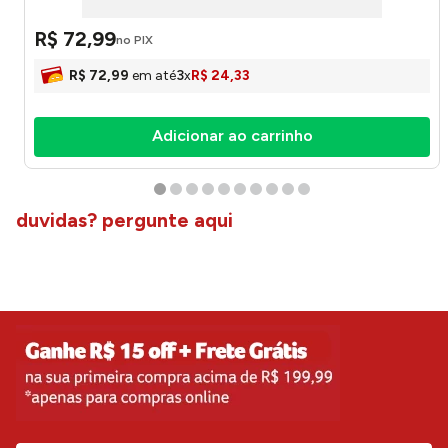
R$
72
,
99
no PIX
R$
72
,
99
em até
3
x
R$
24
,
33
Adicionar ao carrinho
duvidas? pergunte aqui