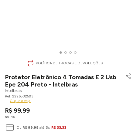
POLÍTICA DE TROCAS E DEVOLUÇÕES
Protetor Eletrônico 4 Tomadas E 2 Usb
Epe 204 Preto - Intelbras
Intelbras
2226532593
Clique e veja!
R$
99
,
99
no PIX
Ou
R$
99
,
99
até
3
x
R$
33
,
33