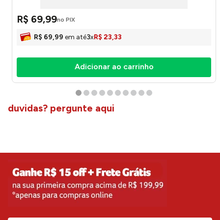
R$
69
,
99
no PIX
R$
69
,
99
em até
3
x
R$
23
,
33
Adicionar ao carrinho
duvidas? pergunte aqui