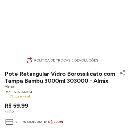
POLÍTICA DE TROCAS E DEVOLUÇÕES
Pote Retangular Vidro Borossilicato com
Tampa Bambu 3000ml 303000 - Almix
Almix
5636564824
Clique e veja!
R$
59
,
99
no PIX
Ou
R$
59
,
99
até
1
x
R$
59
,
99