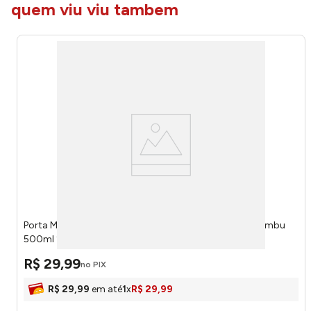
quem viu viu tambem
Porta Mantimento Vidro Borossilicato Com Tampa Bambu
500ml 20724 - Wolff
R$
29
,
99
no PIX
R$
29
,
99
em até
1
x
R$
29
,
99