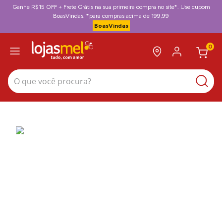
Ganhe R$15 OFF + Frete Grátis na sua primeira compra no site*. Use cupom
BoasVindas. *para compras acima de 199,99
BoasVindas
0
O que você procura?