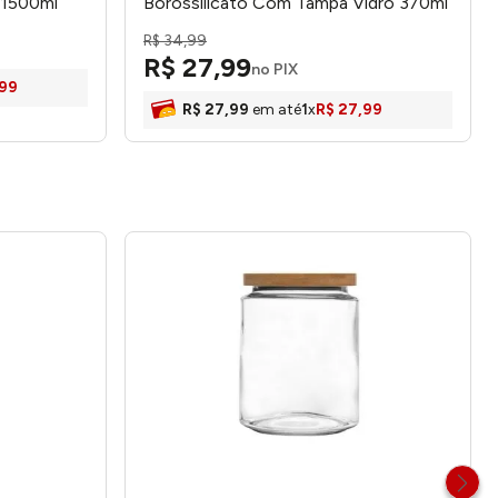
 1500ml
Borossilicato Com Tampa Vidro 370ml
190370 - Allmix
R$
34
,
99
R$
27
,
99
no PIX
99
R$
27
,
99
em até
1
x
R$
27
,
99