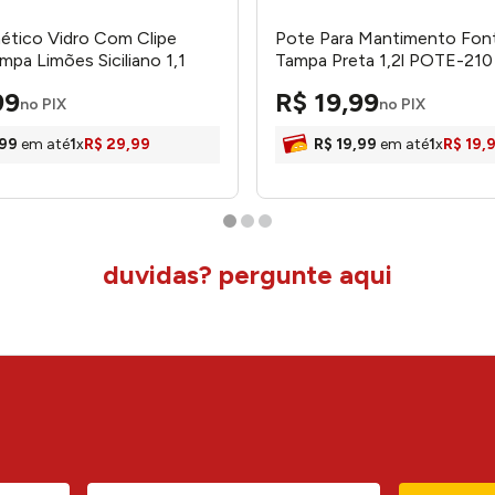
ético Vidro Com Clipe
Pote Para Mantimento Font
mpa Limões Siciliano 1,1
Tampa Preta 1,2l POTE-210
723 - Lyor
Hauskraft
99
R$
19
,
99
no PIX
no PIX
99
em até
1
x
R$
29
,
99
R$
19
,
99
em até
1
x
R$
19
,
duvidas? pergunte aqui