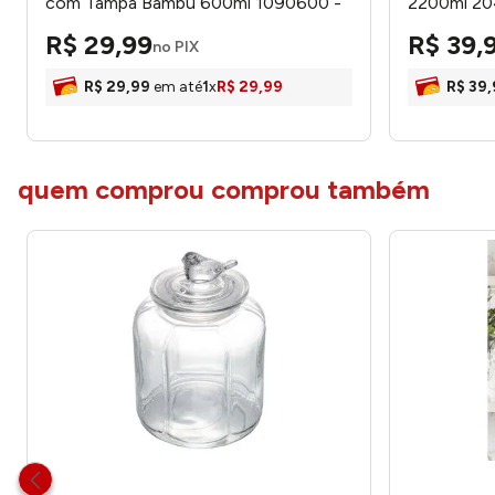
com Tampa Bambu 600ml 1090600 -
2200ml 20
Almix
R$
29
,
99
R$
39
,
no PIX
R$
29
,
99
em até
1
x
R$
29
,
99
R$
39
,
quem comprou comprou também