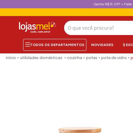
Ganhe R$15 OFF + Frete 
O que você procura?
NOVIDADES
$ EX
utilidades domésticas
cozinha
potes
pote de vidro
p