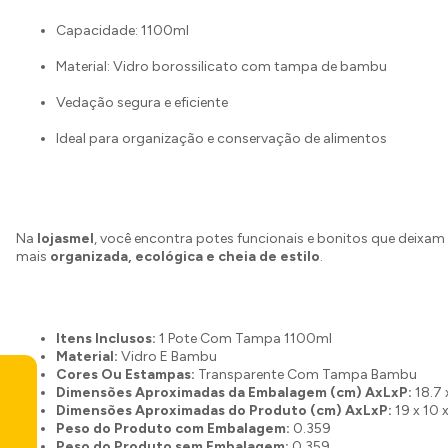
Capacidade: 1100ml
Material: Vidro borossilicato com tampa de bambu
Vedação segura e eficiente
Ideal para organização e conservação de alimentos
Na
lojasmel
, você encontra potes funcionais e bonitos que deixam
mais
organizada, ecológica e cheia de estilo
.
Itens Inclusos:
1 Pote Com Tampa 1100ml
Material:
Vidro E Bambu
Cores Ou Estampas:
Transparente Com Tampa Bambu
Dimensões Aproximadas da Embalagem (cm) AxLxP:
18.7 
Dimensões Aproximadas do Produto (cm) AxLxP:
19 x 10 
Peso do Produto com Embalagem:
0.359
Peso do Produto sem Embalagem:
0.359