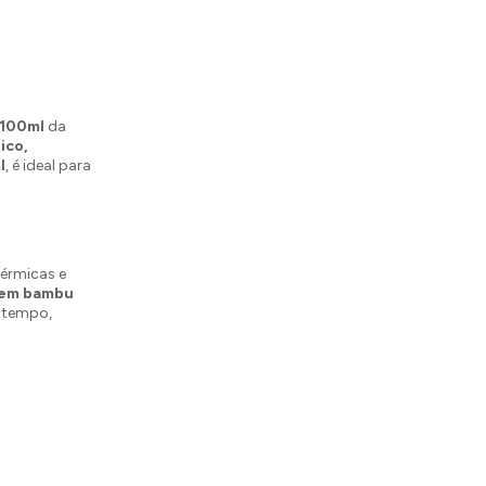
1100ml
da
ico,
l
, é ideal para
térmicas e
 em bambu
s tempo,