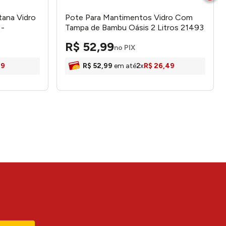
ana Vidro
Pote Para Mantimentos Vidro Com
 -
Tampa de Bambu Oásis 2 Litros 21493
- Wolff
R$
52
,
99
no PIX
99
R$
52
,
99
em até
2
x
R$
26
,
49