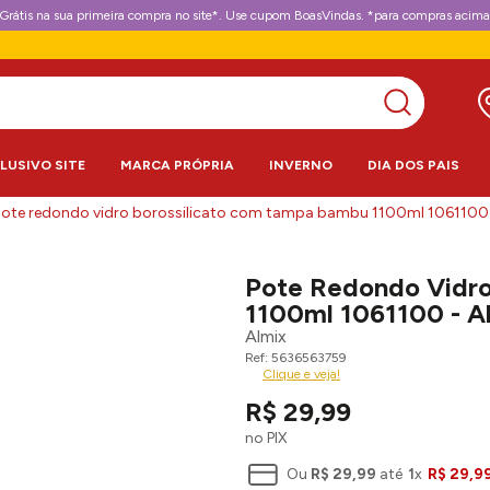
Grátis na sua primeira compra no site*. Use cupom BoasVindas. *para compras acima
CLUSIVO SITE
MARCA PRÓPRIA
INVERNO
DIA DOS PAIS
ote redondo vidro borossilicato com tampa bambu 1100ml 1061100 
Pote Redondo Vidro
1100ml 1061100 - A
Almix
5636563759
Clique e veja!
R$
29
,
99
no PIX
Ou
R$
29
,
99
até
1
x
R$
29
,
9