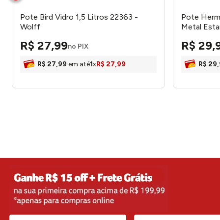
Pote Bird Vidro 1,5 Litros 22363 -
Pote Herm
Wolff
Metal Esta
Litros 222
R$
27
,
99
R$
29
,
no PIX
R$
27
,
99
em até
1
x
R$
27
,
99
R$
29
,