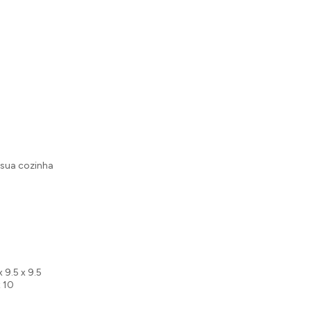
 sua cozinha
x 9.5 x 9.5
x 10