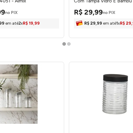
4051 - Almix
Com Tampa Vidro E Bambu
10x10x25cm LM2557FTO -
99
R$
29
,
99
honeyhome
no PIX
no PIX
99
em até
2
x
R$
19
,
99
R$
29
,
99
em até
1
x
R$
29
,