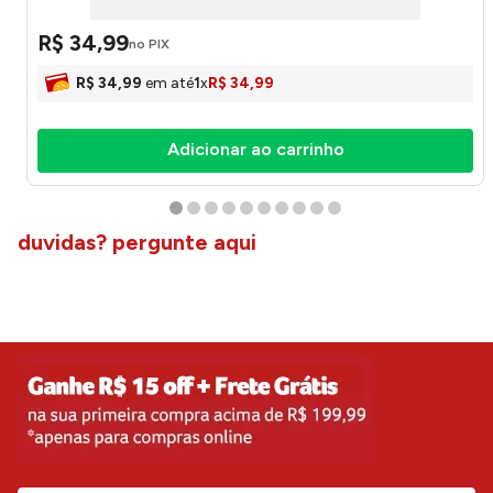
R$
34
,
99
no PIX
R$
34
,
99
em até
1
x
R$
34
,
99
Adicionar ao carrinho
duvidas? pergunte aqui