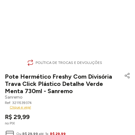
POLÍTICA DE TROCAS E DEVOLUÇÕES
Pote Hermético Freshy Com Divisória
Trava Click Plástico Detalhe Verde
Menta 730ml - Sanremo
Sanremo
3211539374
Clique e veja!
R$
29
,
99
no PIX
Ou
R$
29
,
99
até
1
x
R$
29
,
99