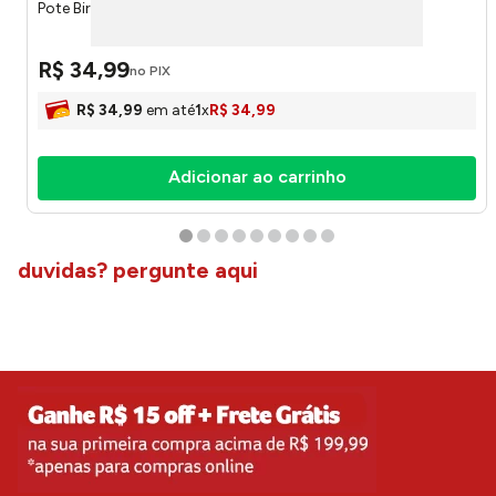
Pote Bird Vidro 1,9 Litros 22362 - Wolff
R$
34
,
99
no PIX
R$
34
,
99
em até
1
x
R$
34
,
99
Adicionar ao carrinho
duvidas? pergunte aqui