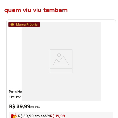
quem viu viu tambem
Pote Hermético Decorado Coração Vidro G
11x11x23cm1250ml LM1967 - honeyhome
R$
39
,
99
no PIX
R$
39
,
99
em até
2
x
R$
19
,
99