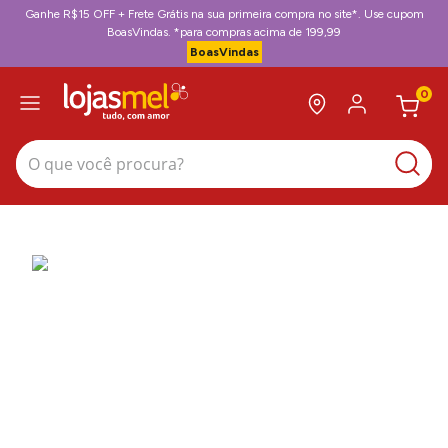
Ganhe R$15 OFF + Frete Grátis na sua primeira compra no site*. Use cupom
BoasVindas. *para compras acima de 199,99
BoasVindas
0
O que você procura?