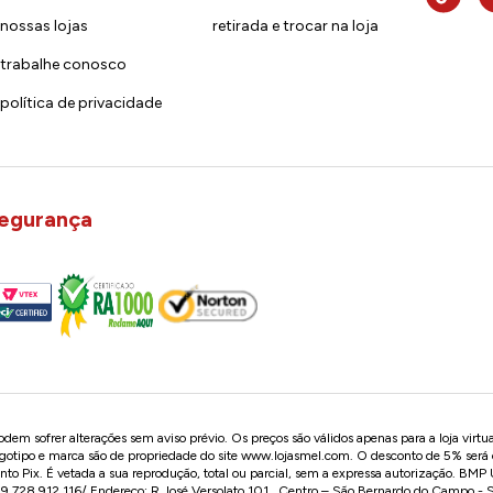
nossas lojas
retirada e trocar na loja
trabalhe conosco
política de privacidade
egurança
em sofrer alterações sem aviso prévio. Os preços são válidos apenas para a loja virtu
logotipo e marca são de propriedade do site
www.lojasmel.com
. O desconto de 5% será
o Pix. É vetada a sua reprodução, total ou parcial, sem a expressa autorização. BM
728.912.116/ Endereço: R José Versolato,101 , Centro – São Bernardo do Campo -