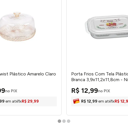
Twist Plástico Amarelo Claro
Porta Frios Com Tela Plást
Branca 3,9x11,2x11,8cm - N
99
R$
12
,
99
no PIX
no PIX
99
em até
1
x
R$
29
,
99
R$
12
,
99
em até
1
x
R$
12
,