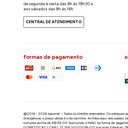
de segunda à sexta das 8h às 18h30 e
aos sábados das 8h às 16h.
CENTRAL DE ATENDIMENTO
formas de pagamento
s
@2014 - 2026 lojasmel – Todos os direitos reservados. Os estoques pod
divergência, o preço válido é o do carrinho. As fotos aqui veiculadas, 
compras acima de R$129,00 (excluindo o frete) na forma de pagament
DOMESTICAS / CNPJ: 12.356.100/0039-07/ Inscrição Estadual: 799.