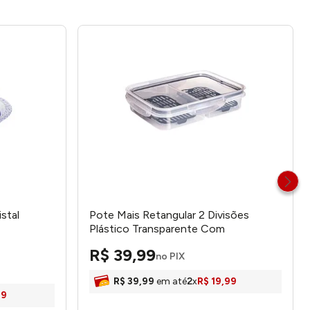
istal
Pote Mais Retangular 2 Divisões
Plástico Transparente Com
Escorredor Trava Preta 1l - Plasútil
R$
39
,
99
no PIX
R$
39
,
99
em até
2
x
R$
19
,
99
99