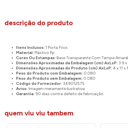
descrição do produto
Itens Inclusos:
1 Porta Frios
Material:
Plástico Pp
Cores Ou Estampas:
Base Transparente Com Tampa Amare
Dimensões Aproximadas da Embalagem (cm) AxLxP:
3.9 x 
Dimensões Aproximadas do Produto (cm) AxLxP:
4 x 11 x 
Peso do Produto com Embalagem:
0.080
Peso do Produto sem Embalagem:
0.080
Código do Fornecedor:
349012575
Aviso:
Imagem meramente ilustrativa
Garantia:
90 dias contra defeito de fabricação
quem viu viu tambem