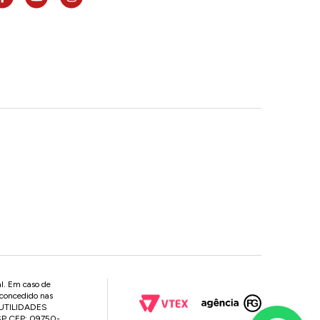
al. Em caso de
 concedido nas
P UTILIDADES
 SP CEP: 09750-