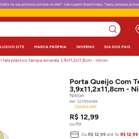
Grátis na sua primeira compra no site*. Use cupom BoasVindas. *para compras acima
CLUSIVO SITE
MARCA PRÓPRIA
INVERNO
DIA DOS PAIS
 tela plástico tampa amarela 3,9x11,2x11,8cm - nitron
Porta Queijo Com T
3,9x11,2x11,8cm - N
Nitron
3217556186
Clique e veja!
R$
12
,
99
no PIX
Ou
R$
12
,
99
até
1
x
R$
12
,
99