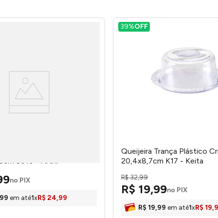
39%
OFF
s Duplo Plástico Translúcido
Queijeira Trança Plástico Cr
5cm 5010 - Arthi
20,4x8,7cm K17 - Keita
99
R$
32
,
99
no PIX
R$
19
,
99
no PIX
99
em até
1
x
R$
24
,
99
R$
19
,
99
em até
1
x
R$
19
,