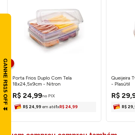
Porta Frios Duplo Com Tela
Queijeira 
18x24,5x9cm - Nitron
- Plasútil
R$
24
,
99
R$
29
,
no PIX
R$
24
,
99
em até
1
x
R$
24
,
99
R$
29
,
quem comprou comprou também