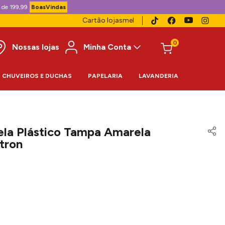
 de 199,99
BoasVindas
Cartão lojasmel
0
Nossas lojas
Minha Conta
CHUVEIROS E DUCHAS
PAPELARIA
LAVANDERIA
ela Plástico Tampa Amarela
itron