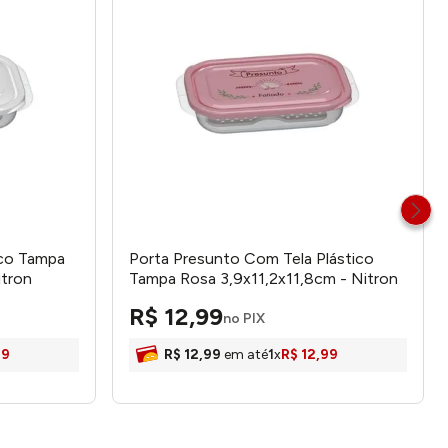
ico Tampa
Porta Presunto Com Tela Plástico
itron
Tampa Rosa 3,9x11,2x11,8cm - Nitron
R$
12
,
99
no PIX
99
R$
12
,
99
em até
1
x
R$
12
,
99