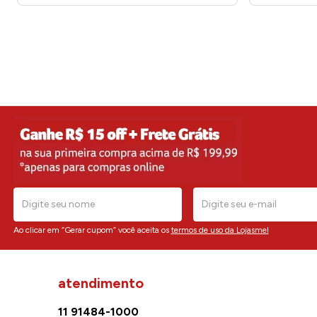
Ao clicar em “Gerar cupom” você aceita os
termos de uso da Lojasmel
atendimento
11 91484-1000