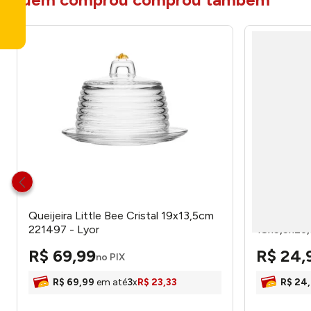
Queijeira Little Bee Cristal 19x13,5cm
Porta Frio
221497 - Lyor
18x5,5x23,
R$
69
,
99
R$
24
,
no PIX
R$
69
,
99
em até
3
x
R$
23
,
33
R$
24
,