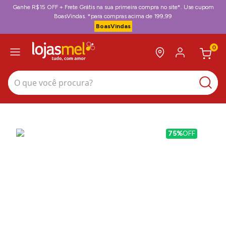
Ganhe R$15 OFF + Frete Grátis na sua primeira compra no site*. Use cupom
BoasVindas. *para compras acima de 199,99
BoasVindas
0
O que você procura?
75%
OFF