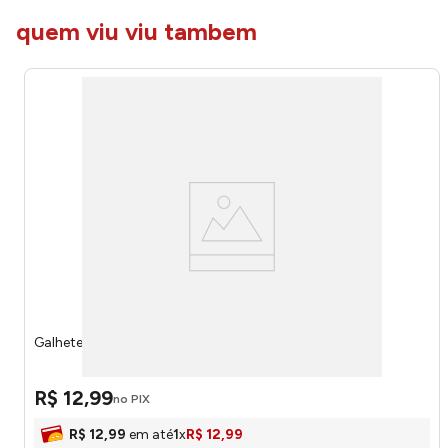
quem viu viu tambem
Galheteiro Spray 100ml 5554 - Be10
R$
12
,
99
no PIX
R$
12
,
99
em até
1
x
R$
12
,
99