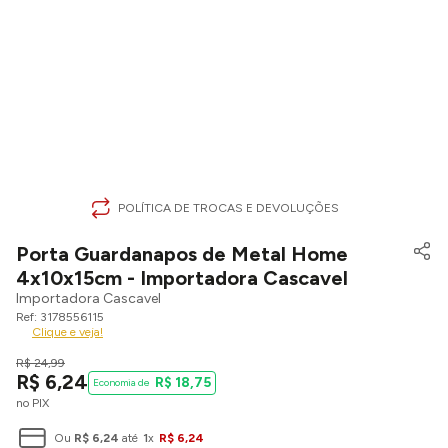
POLÍTICA DE TROCAS E DEVOLUÇÕES
Porta Guardanapos de Metal Home
4x10x15cm - Importadora Cascavel
Importadora Cascavel
3178556115
Clique e veja!
R$
24
,
99
R$
6
,
24
R$
18
,
75
no PIX
Ou
R$
6
,
24
até
1
x
R$
6
,
24