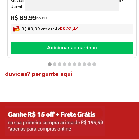
Kit Galheteiro Preto 3 Peças - Sal, Azeite e Vinagre PR656 -
Utimil
R$
89
,
99
no PIX
R$
89
,
99
em até
4
x
R$
22
,
49
Adicionar ao carrinho
duvidas? pergunte aqui