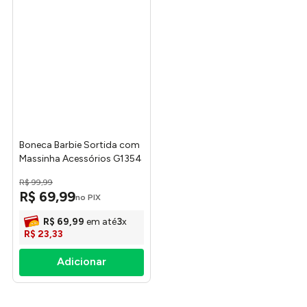
Boneca Barbie Sortida com
Massinha Acessórios G1354
- Play-Doh
R$
99
,
99
R$
69
,
99
no PIX
R$
69
,
99
em até
3
x
R$
23
,
33