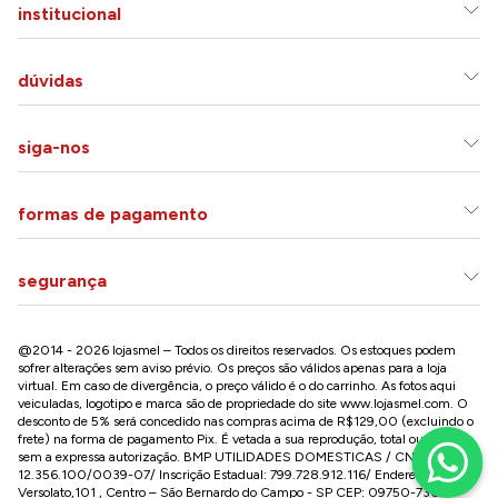
institucional
dúvidas
siga-nos
formas de pagamento
segurança
@2014 - 2026 lojasmel – Todos os direitos reservados. Os estoques podem
sofrer alterações sem aviso prévio. Os preços são válidos apenas para a loja
virtual. Em caso de divergência, o preço válido é o do carrinho. As fotos aqui
veiculadas, logotipo e marca são de propriedade do site
www.lojasmel.com
. O
desconto de 5% será concedido nas compras acima de R$129,00 (excluindo o
frete) na forma de pagamento Pix. É vetada a sua reprodução, total ou parcial,
sem a expressa autorização. BMP UTILIDADES DOMESTICAS / CNPJ:
12.356.100/0039-07/ Inscrição Estadual: 799.728.912.116/ Endereço: R José
Versolato,101 , Centro – São Bernardo do Campo - SP CEP: 09750-730