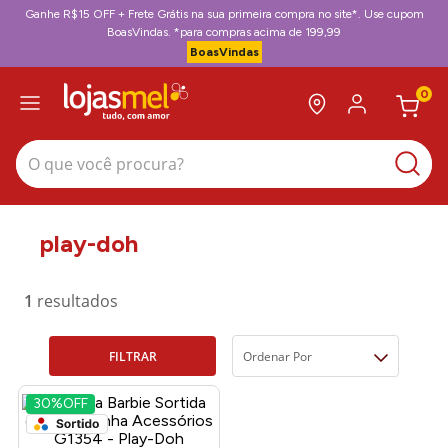
Ganhe R$15 OFF + Frete Grátis na sua primeira compra no site*. Use cupom
BoasVindas. *para compras acima de 199,99
BoasVindas
0
O que você procura?
play-doh
1
FILTRAR
Ordenar Por
30%
OFF