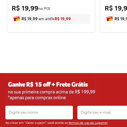
R$
19
,
99
R$
19
,
no PIX
R$
19
,
99
em até
1
x
R$
19
,
99
R$
19
,
Ao clicar em “Gerar cupom” você aceita os
termos de uso da Lojasmel