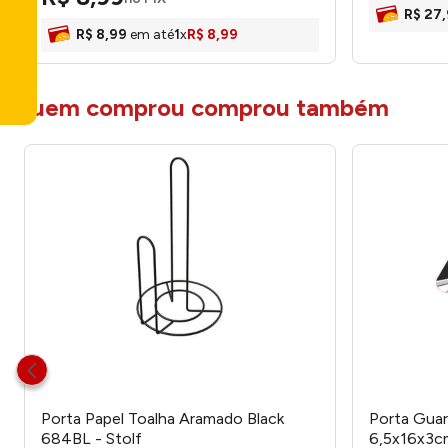
R$
27
,
R$
8
,
99
em até
1
x
R$
8
,
99
quem comprou comprou também
Porta Papel Toalha Aramado Black
Porta Gua
684BL - Stolf
6,5x16x3c