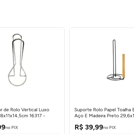
r de Rolo Vertical Luxo
Suporte Rolo Papel Toalha 
8x11x14,5cm 16317 -
Aço E Madeira Preto 29,6x
0453 - Arthi
99
R$
39
,
99
no PIX
no PIX