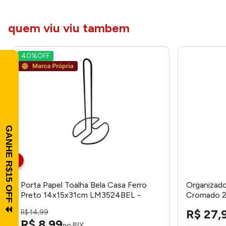
quem viu viu tambem
40%
OFF
Porta Papel Toalha Bela Casa Ferro
Organizado
Preto 14x15x31cm LM3524BEL -
Cromado 2
honeyhome
Passerini
R$
27
,
R$
14
,
99
R$
8
,
99
no PIX