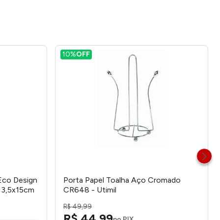
10%
OFF
Eco Design
Porta Papel Toalha Aço Cromado
13,5x15cm
CR648 - Utimil
R$
49
,
99
R$
44
,
99
no PIX