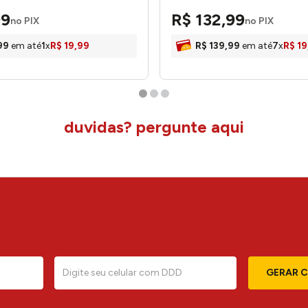
LM2780FTO - honeyhome
99
R$
132
,
99
no PIX
no PIX
99
em até
1
x
R$
19
,
99
R$
139
,
99
em até
7
x
R$
19
duvidas? pergunte aqui
GERAR 