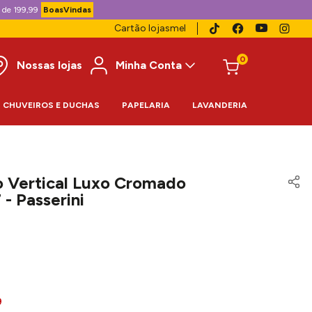
 de 199,99
BoasVindas
Cartão lojasmel
0
Nossas lojas
Minha Conta
CHUVEIROS E DUCHAS
PAPELARIA
LAVANDERIA
o Vertical Luxo Cromado
- Passerini
9