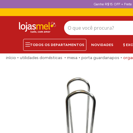
Ganhe R$15 OFF + Frete 
O que você procura?
NOVIDADES
$ EX
utilidades domésticas
mesa
porta guardanapos
organ