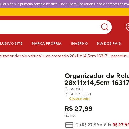
Grátis na sua primeira compra no site*. Use cupom BoasVindas. *para compras acima
CLUSIVO SITE
MARCA PRÓPRIA
INVERNO
DIA DOS PAIS
izador de rolo vertical luxo cromado 28x11x14,5cm 16317 - passerini
Organizador de Rol
28x11x14,5cm 16317 
Passerini
4365955921
Clique e veja!
R$
27
,
99
no PIX
Ou
R$
27
,
99
até
1
x
R$
27
,
9