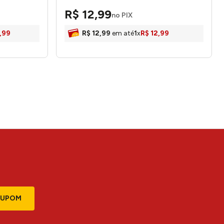
Passerini
R$
12
,
99
no PIX
,
99
R$
12
,
99
em até
1
x
R$
12
,
99
CUPOM