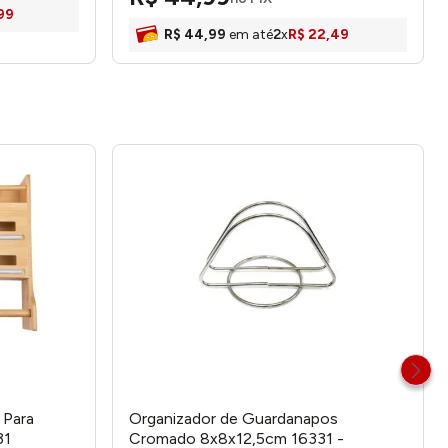
99
R$
44
,
99
em até
2
x
R$
22
,
49
 Para
Organizador de Guardanapos
31
Cromado 8x8x12,5cm 16331 -