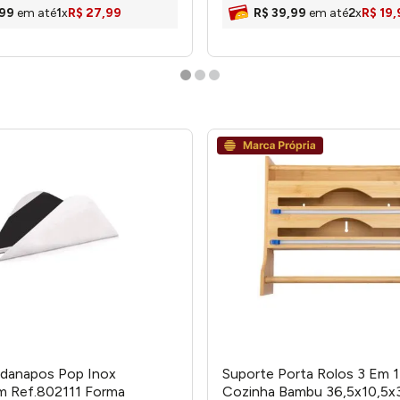
99
em até
1
x
R$
27
,
99
R$
39
,
99
em até
2
x
R$
19
,
rdanapos Pop Inox
Suporte Porta Rolos 3 Em 1
m Ref.802111 Forma
Cozinha Bambu 36,5x10,5x