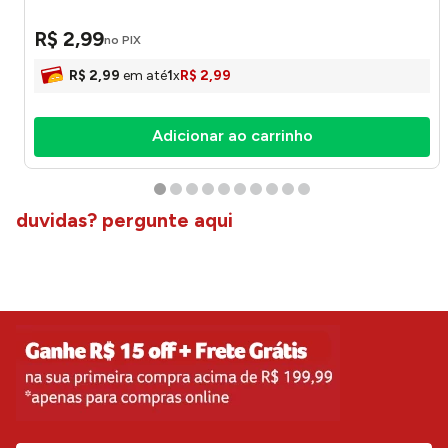
R$
2
,
99
no PIX
R$
2
,
99
em até
1
x
R$
2
,
99
Adicionar ao carrinho
duvidas? pergunte aqui