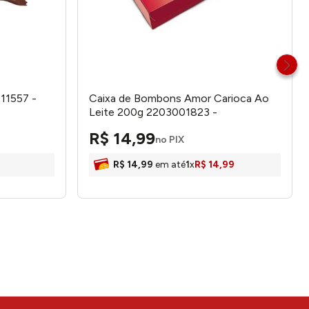
11557 -
Caixa de Bombons Amor Carioca Ao
Leite 200g 2203001823 -
Neugebauer
R$
14
,
99
no PIX
R$
14
,
99
em até
1
x
R$
14
,
99