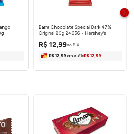
rango
Barra Chocolate Special Dark 47%
0g
Original 80g 24656 - Hershey's
R$
12
,
99
no PIX
R$
12
,
99
em até
1
x
R$
12
,
99