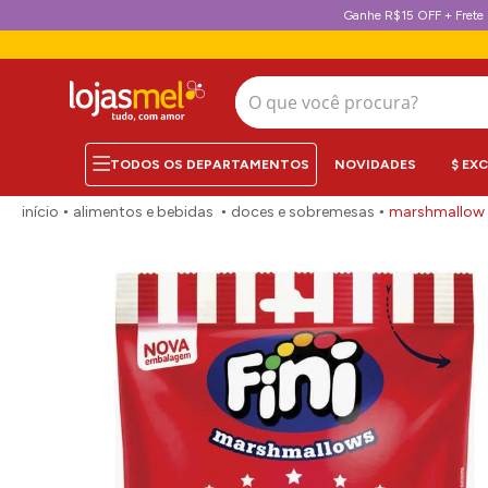
Ganhe R$15 OFF + Frete 
O que você procura?
NOVIDADES
$ EX
alimentos e bebidas
doces e sobremesas
marshmallow c