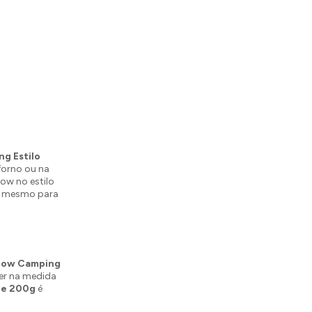
g Estilo
 forno ou na
ow no estilo
é mesmo para
low Camping
er na medida
de 200g
é