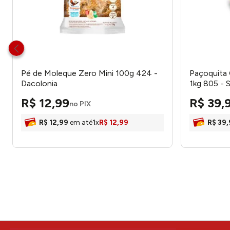
Pé de Moleque Zero Mini 100g 424 -
Paçoquita 
Dacolonia
1kg 805 - 
R$
12
,
99
R$
39
,
no PIX
R$
12
,
99
em até
1
x
R$
12
,
99
R$
39
,