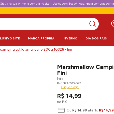
Grátis na sua primeira compra no site*. Use cupom BoasVindas. *para compras acima
CLUSIVO SITE
MARCA PRÓPRIA
INVERNO
DIA DOS PAIS
amping estilo americano 200g 10326 - fini
Marshmallow Campin
Fini
Fini
3246524077
Clique e veja!
R$
14
,
99
no PIX
Ou
R$
14
,
99
até
1
x
R$
14
,
99