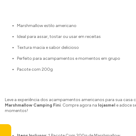
Marshmallow estilo americano
Ideal para assar, tostar ou usar em receitas
Textura macia e sabor delicioso
Perfeito para acampamentos e momentos em grupo
Pacote com 200g
Leve a experiência dos acampamentos americanos para sua casa 
Marshmallow Camping Fini
. Compre agora na
lojasmel
e adoce s
momentos!
Itens Inclusos:
1 Pacote Com 200g de Marshmallow