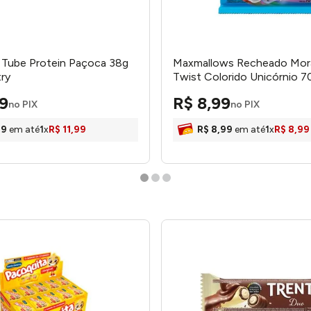
 Tube Protein Paçoca 38g
Maxmallows Recheado Mo
ry
Twist Colorido Unicórnio 7
Ref.81337 Docile
9
R$
8
,
99
no PIX
no PIX
99
em até
1
x
R$
11
,
99
R$
8
,
99
em até
1
x
R$
8
,
99