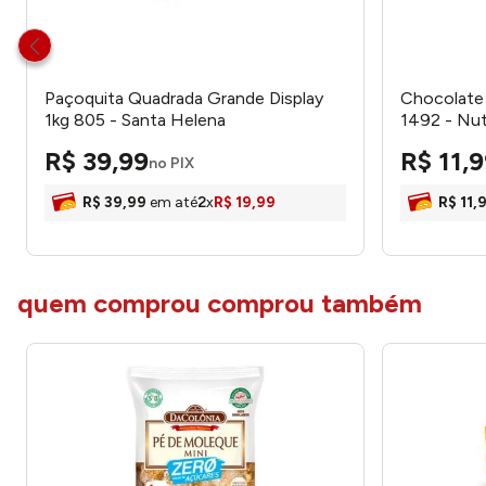
Paçoquita Quadrada Grande Display
Chocolate
1kg 805 - Santa Helena
1492 - Nut
R$
39
,
99
R$
11
,
9
no PIX
R$
39
,
99
em até
2
x
R$
19
,
99
R$
11
,
quem comprou comprou também