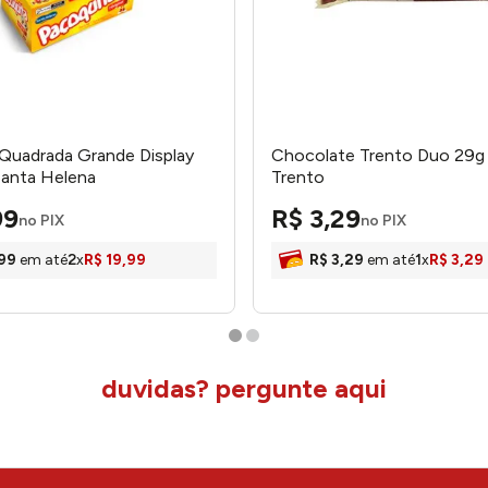
Quadrada Grande Display
Chocolate Trento Duo 29g 
Santa Helena
Trento
99
R$
3
,
29
no PIX
no PIX
99
em até
2
x
R$
19
,
99
R$
3
,
29
em até
1
x
R$
3
,
29
duvidas? pergunte aqui