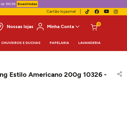
 de 199,99
BoasVindas
Cartão lojasmel
0
Nossas lojas
Minha Conta
CHUVEIROS E DUCHAS
PAPELARIA
LAVANDERIA
g Estilo Americano 200g 10326 -