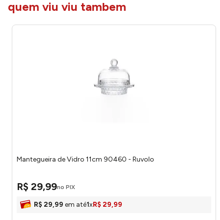
quem viu viu tambem
Mantegueira de Vidro 11cm 90460 - Ruvolo
R$
29
,
99
no PIX
R$
29
,
99
em até
1
x
R$
29
,
99