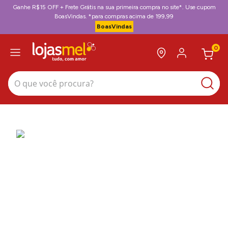
Ganhe R$15 OFF + Frete Grátis na sua primeira compra no site*. Use cupom
BoasVindas. *para compras acima de 199,99
BoasVindas
0
O que você procura?