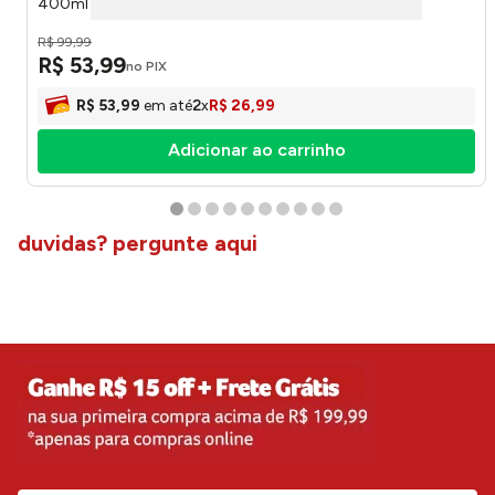
400ml PCLN193PT - Hauskraft
R$
99
,
99
R$
53
,
99
no PIX
R$
53
,
99
em até
2
x
R$
26
,
99
Adicionar ao carrinho
duvidas? pergunte aqui