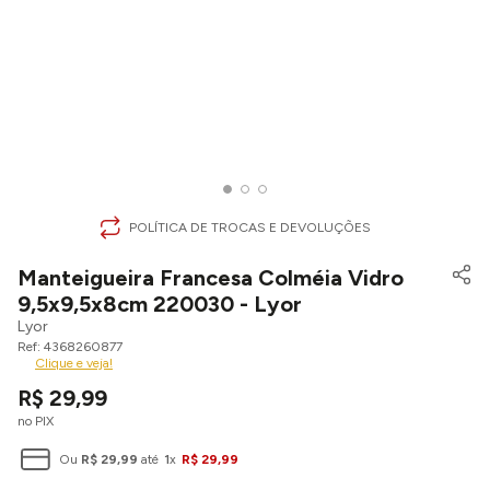
POLÍTICA DE TROCAS E DEVOLUÇÕES
Manteigueira Francesa Colméia Vidro
9,5x9,5x8cm 220030 - Lyor
Lyor
4368260877
Clique e veja!
R$
29
,
99
no PIX
Ou
R$
29
,
99
até
1
x
R$
29
,
99