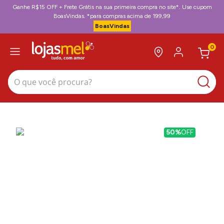
Ganhe R$15 OFF + Frete Grátis na sua primeira compra no site*. Use cupom
BoasVindas. *para compras acima de 199,99
BoasVindas
0
O que você procura?
50%
OFF