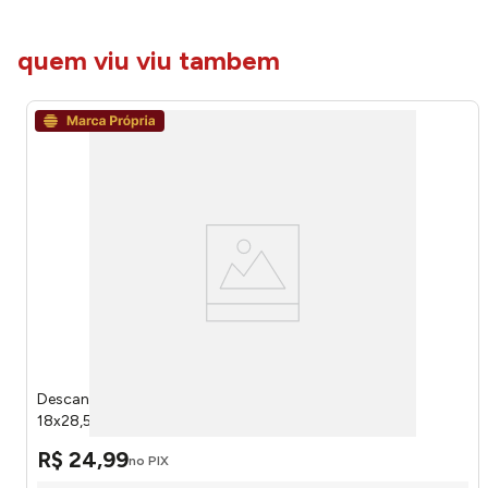
quem viu viu tambem
Descanso de Panela Aramado com Alça Ferro Preto
18x28,5x1,5cm LM4270BEL - honeyhome
R$
24
,
99
no PIX