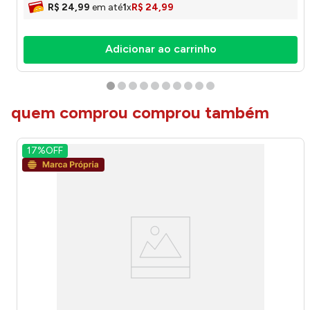
R$
24
,
99
em até
1
x
R$
24
,
99
Adicionar ao carrinho
quem comprou comprou também
17%
OFF