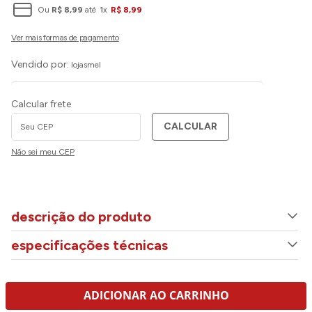
Ou
R$
8
,
99
até
1
x
R$
8
,
99
Vendido por:
lojasmel
Calcular frete
CALCULAR
Não sei meu CEP
descrição do produto
especificações técnicas
ADICIONAR AO CARRINHO