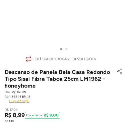
POLÍTICA DE TROCAS E DEVOLUÇÕES
Descanso de Panela Bela Casa Redondo
Tipo Sisal Fibra Taboa 25cm LM1962 -
honeyhome
honeyhome
3484516415
Clique e veja!
R$
17
,
99
R$
8
,
99
R$
9
,
00
no PIX