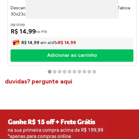
Descanso de Travessa Bela Casa Oval Tipo Sisal Fibra Taboa
30x23cm LM1963 - honeyhome
R$
17
,
99
R$
14
,
99
no PIX
R$
14
,
99
em até
1
x
R$
14
,
99
Adicionar ao carrinho
duvidas? pergunte aqui