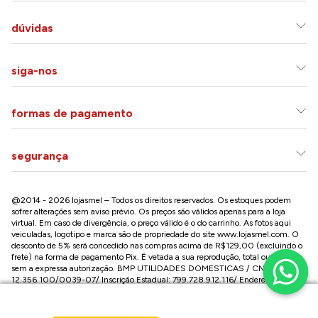
dúvidas
siga-nos
formas de pagamento
segurança
@2014 - 2026 lojasmel – Todos os direitos reservados. Os estoques podem
sofrer alterações sem aviso prévio. Os preços são válidos apenas para a loja
virtual. Em caso de divergência, o preço válido é o do carrinho. As fotos aqui
veiculadas, logotipo e marca são de propriedade do site
www.lojasmel.com
. O
desconto de 5% será concedido nas compras acima de R$129,00 (excluindo o
frete) na forma de pagamento Pix. É vetada a sua reprodução, total ou parcial,
sem a expressa autorização. BMP UTILIDADES DOMESTICAS / CNPJ:
12.356.100/0039-07/ Inscrição Estadual: 799.728.912.116/ Endereço: R José
Versolato,101 , Centro – São Bernardo do Campo - SP CEP: 09750-730
Conheça nossa loja na Paulista / SP:
Av. Paulista, 2300 - Consolação - São Paulo - SP, CEP: 01310-300