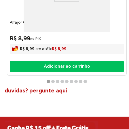
Alfajor Crocante Paçoca 1794 - Odara
R$
8
,
99
no PIX
R$
8
,
99
em até
1
x
R$
8
,
99
Adicionar ao carrinho
duvidas? pergunte aqui