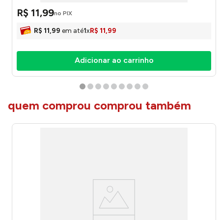
R$
11
,
99
no PIX
R$
11
,
99
em até
1
x
R$
11
,
99
Adicionar ao carrinho
quem comprou comprou também