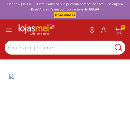
Ganhe R$15 OFF + Frete Grátis na sua primeira compra no site*. Use cupom
BoasVindas. *para compras acima de 199,99
BoasVindas
0
O que você procura?