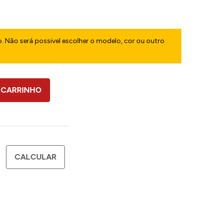
. Não será possivel escolher o modelo, cor ou outro
 CARRINHO
CALCULAR