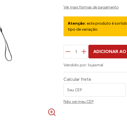
Atenção:
este produto é sortido
tipo de variação
ADICIONAR AO
Vendido por:
lojasmel
Calcular frete
Não sei meu CEP