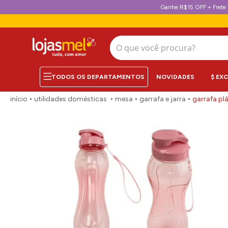
Ganhe R$15 OFF + Frete 
O que você procura?
NOVIDADES
$ EX
utilidades domésticas
mesa
garrafa e jarra
garrafa pl