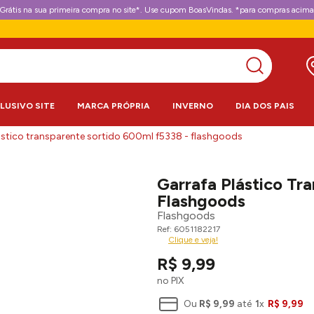
Grátis na sua primeira compra no site*. Use cupom BoasVindas. *para compras acima
CLUSIVO SITE
MARCA PRÓPRIA
INVERNO
DIA DOS PAIS
ástico transparente sortido 600ml f5338 - flashgoods
Garrafa Plástico Tr
Flashgoods
Flashgoods
6051182217
Clique e veja!
R$
9
,
99
no PIX
Ou
R$
9
,
99
até
1
x
R$
9
,
99