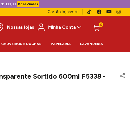
 de 199,99
BoasVindas
Cartão lojasmel
0
Nossas lojas
Minha Conta
CHUVEIROS E DUCHAS
PAPELARIA
LAVANDERIA
ansparente Sortido 600ml F5338 -