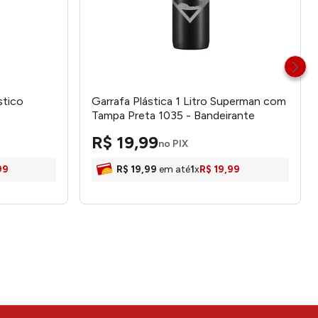
stico
Garrafa Plástica 1 Litro Superman com
Tampa Preta 1035 - Bandeirante
R$
19
,
99
no PIX
99
R$
19
,
99
em até
1
x
R$
19
,
99