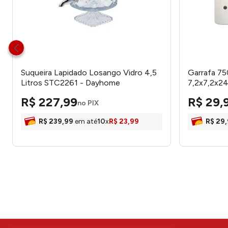
Suqueira Lapidado Losango Vidro 4,5
Garrafa 75
Litros STC2261 - Dayhome
7,2x7,2x2
R$
227
,
99
R$
29
,
no PIX
R$
239
,
99
em até
10
x
R$
23
,
99
R$
29
,