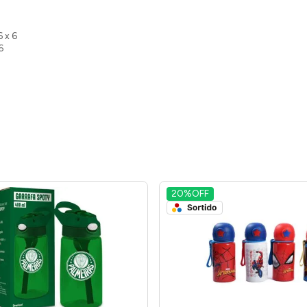
6 x 6
6
20%
OFF