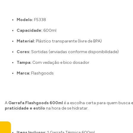
Modelo:
F5338
Capacidade:
600ml
Material:
Plástico transparente (livre de BPA)
Cores:
Sortidas (enviadas conforme disponibilidade)
Tampa:
Com vedação e bico dosador
Marca:
Flashgoods
A
Garrafa Flashgoods 600ml
é a escolha certa para quem busca
praticidade e estilo
na hora de se hidratar.
Itens Inclusos:
1 Garrafa Térmica 600ml