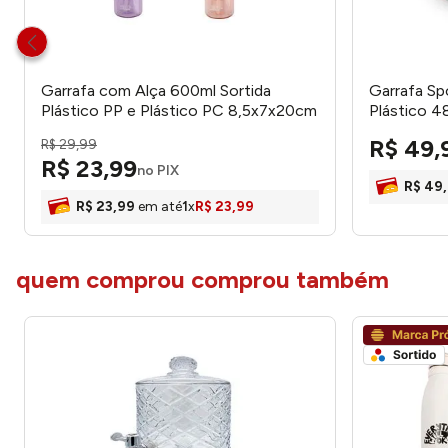
Garrafa com Alça 600ml Sortida
Garrafa Sp
Plástico PP e Plástico PC 8,5x7x20cm
Plástico 4
LM4122 - honeyhome
R$
49
,
R$
29
,
99
R$
23
,
99
no PIX
R$
49
,
R$
23
,
99
em até
1
x
R$
23
,
99
quem comprou comprou também