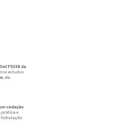
0ml F5338 da
 nos estudos
as
, ela
om vedação
 prática e
a hidratação