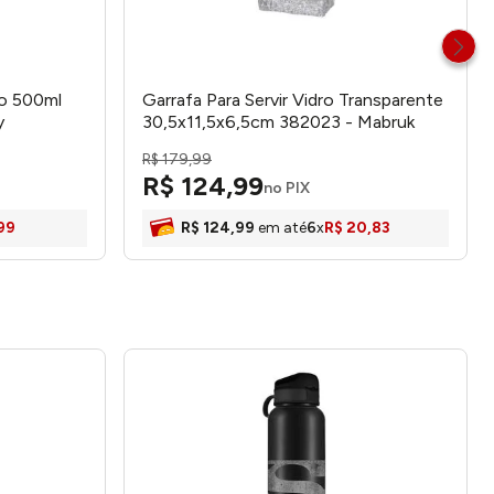
do 500ml
Garrafa Para Servir Vidro Transparente
y
30,5x11,5x6,5cm 382023 - Mabruk
R$
179
,
99
R$
124
,
99
no PIX
99
R$
124
,
99
em até
6
x
R$
20
,
83