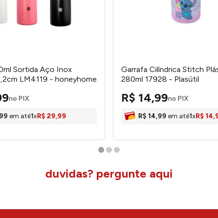
0ml Sortida Aço Inox
Garrafa Cilíndrica Stitch Plá
4,2cm LM4119 - honeyhome
280ml 17928 - Plasútil
99
R$
14
,
99
no PIX
no PIX
99
em até
1
x
R$
29
,
99
R$
14
,
99
em até
1
x
R$
14
,
duvidas? pergunte aqui