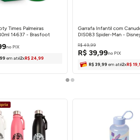
oty Times Palmeiras
Garrafa Infantil com Canu
80ml 14637 - Brasfoot
DIS083 Spider-Man - Disne
99
R$
49
,
99
no PIX
R$
39
,
99
no PIX
99
em até
2
x
R$
24
,
99
R$
39
,
99
em até
2
x
R$
19
,