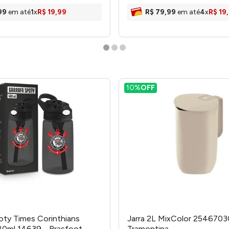
99
em até
1
x
R$
19
,
99
R$
79
,
99
em até
4
x
R$
19
,
10%
OFF
oty Times Corinthians
Jarra 2L MixColor 2546703
80ml 14639 - Brasfoot
Tramontina