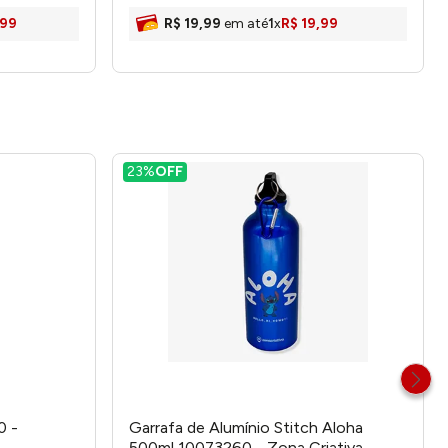
99
R$
19
,
99
em até
1
x
R$
19
,
99
23%
OFF
0 -
Garrafa de Alumínio Stitch Aloha
500ml 10073260 - Zona Criativa