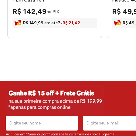
R$
142
,
49
R$
49
,
no PIX
R$
149
,
99
em até
7
x
R$
21
,
42
R$
49
,
Ao clicar em “Gerar cupom” você aceita os
termos de uso da Lojasmel