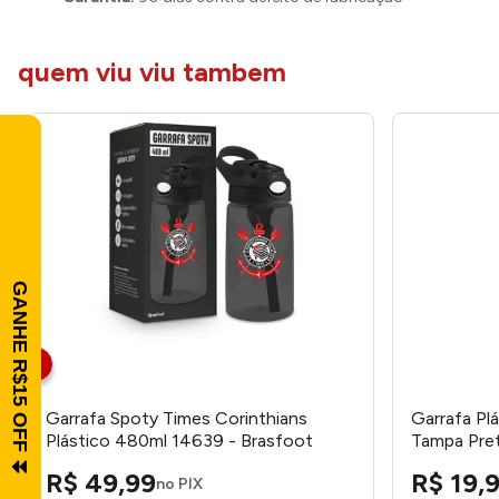
quem viu viu tambem
Garrafa Spoty Times Corinthians
Garrafa Pl
Plástico 480ml 14639 - Brasfoot
Tampa Pret
R$
49
,
99
R$
19
,
no PIX