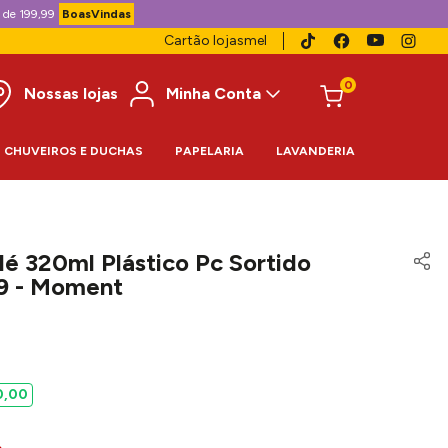
 de 199,99
BoasVindas
Cartão lojasmel
0
Nossas lojas
Minha Conta
CHUVEIROS E DUCHAS
PAPELARIA
LAVANDERIA
olé 320ml Plástico Pc Sortido
9 - Moment
0
,
00