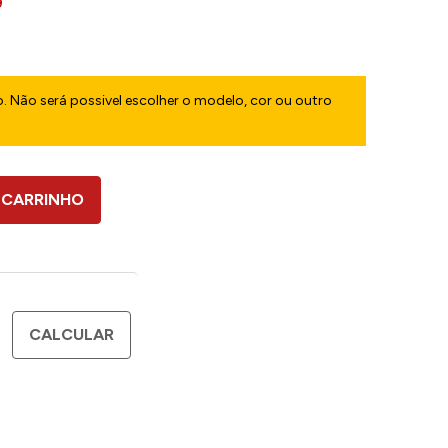
9
. Não será possivel escolher o modelo, cor ou outro
 CARRINHO
CALCULAR