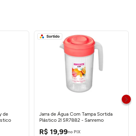
y de
Jarra de Água Com Tampa Sortida
stico
Plástico 2l SR7882 - Sanremo
 -
R$
19
,
99
no PIX