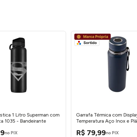
ástica 1 Litro Superman com
Garrafa Térmica com Displa
a 1035 - Bandeirante
Temperatura Aço Inox e Plá
Sortida 800ml LM2715SLIM
99
R$
79
,
99
honeyhome
no PIX
no PIX