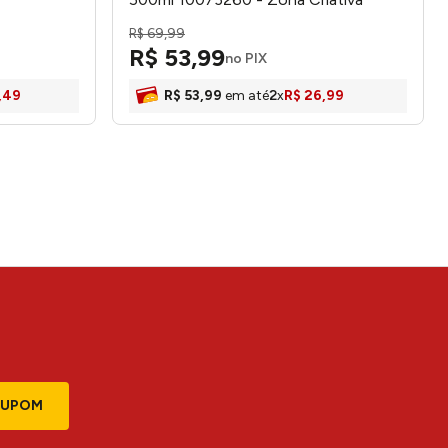
R$
69
,
99
R$
53
,
99
no PIX
,
49
R$
53
,
99
em até
2
x
R$
26
,
99
CUPOM