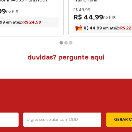
99
R$
49
,
99
no PIX
R$
44
,
99
no PIX
99
em até
2
x
R$
24
,
99
R$
44
,
99
em até
2
x
R$
22
duvidas? pergunte aqui
GERAR 