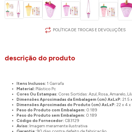
POLÍTICA DE TROCAS E DEVOLUÇÕES
descrição do produto
Itens Inclusos:
1 Garrafa
Material:
Plástico Pc
Cores Ou Estampas:
Cores Sortidas: Azul, Rosa, Amarelo, Lil
Dimensões Aproximadas da Embalagem (cm) AxLxP:
21.5 
Dimensões Aproximadas do Produto (cm) AxLxP:
22 x 4 x 
Peso do Produto com Embalagem:
0.189
Peso do Produto sem Embalagem:
0.189
Código do Fornecedor:
CB3129
Aviso:
Imagem meramente ilustrativa
Garantia:
90 dias contra defeito de fabricação