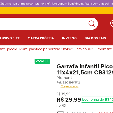
Grátis na sua primeira compra no site*. Use cupom BoasVindas. *para compras acima
CLUSIVO SITE
MARCA PRÓPRIA
INVERNO
DIA DOS PAIS
fantil picolé 320ml plástico pc sortido 11x4x21,5cm cb3129 - moment
25%
OFF
Garrafa Infantil Pic
11x4x21,5cm CB312
Moment
3203981512
Clique e veja!
R$
39
,
99
R$
29
,
99
R$
1
no PIX