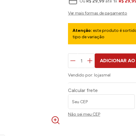
Ou
R$
29
,
99
até
1
x
R$
29
,
9
Atenção:
este produto é sortido
tipo de variação
ADICIONAR AO
Vendido por:
lojasmel
Calcular frete
Não sei meu CEP