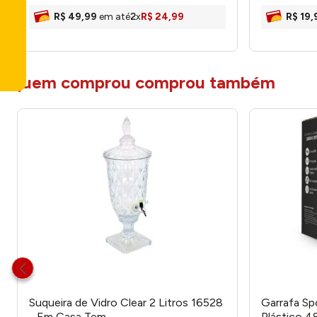
R$
49
,
99
em até
2
x
R$
24
,
99
R$
19
,
quem comprou comprou também
Suqueira de Vidro Clear 2 Litros 16528
Garrafa Sp
- Em Casa Tem
Plástico 4