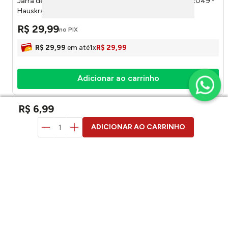
Jarra de Vidro Borossilicato Lotus 1 Litro jarr049 JARR049 -
Hauskraft
R$
29
,
99
no PIX
R$
29
,
99
em até
1
x
R$
29
,
99
Adicionar ao carrinho
R$
6
,
99
duvidas? pergunte aqui
ADICIONAR AO CARRINHO