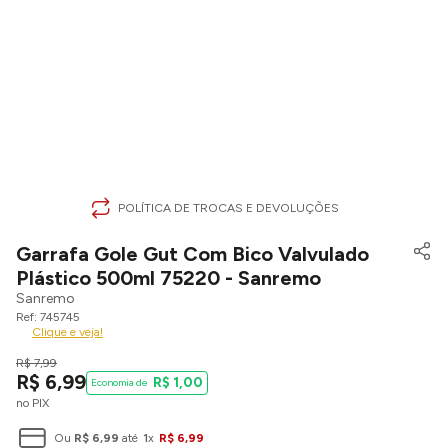
POLÍTICA DE TROCAS E DEVOLUÇÕES
Garrafa Gole Gut Com Bico Valvulado
Plástico 500ml 75220 - Sanremo
Sanremo
745745
Clique e veja!
R$
7
,
99
R$
6
,
99
R$
1
,
00
no PIX
Ou
R$
6
,
99
até
1
x
R$
6
,
99