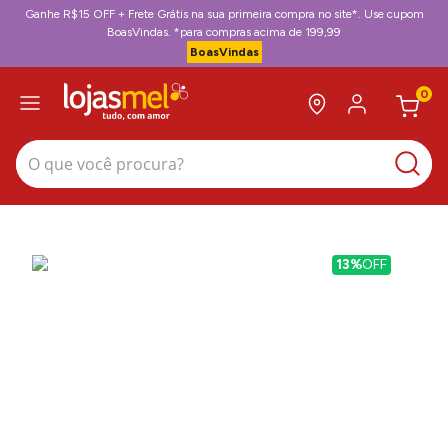
Ganhe R$15 OFF + Frete Grátis na sua primeira compra no site*. Use cupom
BoasVindas. *para compras acima de 199,99
BoasVindas
0
O que você procura?
13%
OFF