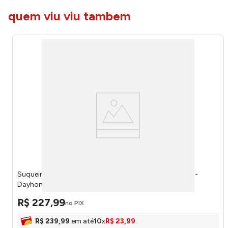
quem viu viu tambem
Suqueira Lapidado Losango Vidro 4,5 Litros STC2261 -
Dayhome
R$
227
,
99
no PIX
R$
239
,
99
em até
10
x
R$
23
,
99