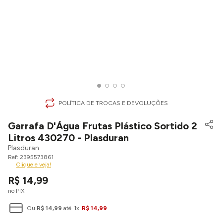
POLÍTICA DE TROCAS E DEVOLUÇÕES
Garrafa D'Água Frutas Plástico Sortido 2
Litros 430270 - Plasduran
Plasduran
2395573861
Clique e veja!
R$
14
,
99
no PIX
Ou
R$
14
,
99
até
1
x
R$
14
,
99