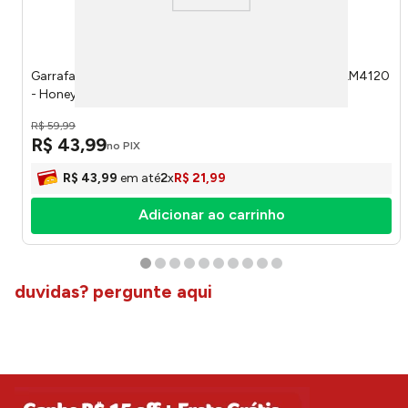
Garrafa 500ml Estampa Sortida Inox 7x7x27cm Ref. LM4120
- HoneyHome
R$
59
,
99
R$
43
,
99
no PIX
R$
43
,
99
em até
2
x
R$
21
,
99
Adicionar ao carrinho
duvidas? pergunte aqui