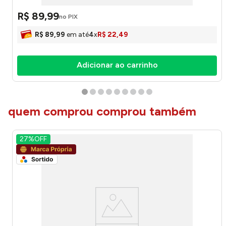
R$
89
,
99
no PIX
R$
89
,
99
em até
4
x
R$
22
,
49
Adicionar ao carrinho
quem comprou comprou também
27%
OFF