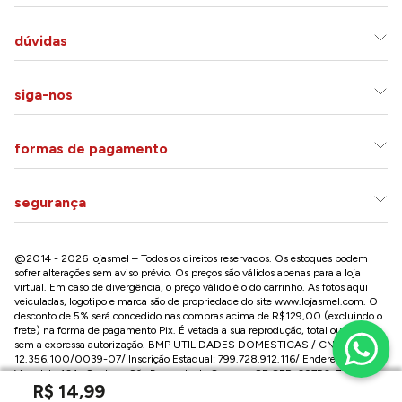
dúvidas
siga-nos
formas de pagamento
segurança
@2014 - 2026 lojasmel – Todos os direitos reservados. Os estoques podem
sofrer alterações sem aviso prévio. Os preços são válidos apenas para a loja
virtual. Em caso de divergência, o preço válido é o do carrinho. As fotos aqui
veiculadas, logotipo e marca são de propriedade do site
www.lojasmel.com
. O
desconto de 5% será concedido nas compras acima de R$129,00 (excluindo o
frete) na forma de pagamento Pix. É vetada a sua reprodução, total ou parcial,
sem a expressa autorização. BMP UTILIDADES DOMESTICAS / CNPJ:
12.356.100/0039-07/ Inscrição Estadual: 799.728.912.116/ Endereço: R José
Versolato,101 , Centro – São Bernardo do Campo - SP CEP: 09750-730
R$
14
,
99
Conheça nossa loja na Paulista / SP: