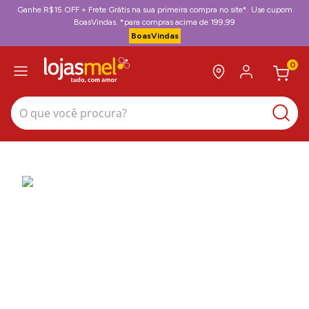
Ganhe R$15 OFF + Frete Grátis na sua primeira compra no site*. Use cupom
BoasVindas. *para compras acima de 199,99
BoasVindas
0
O que você procura?