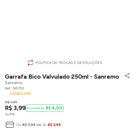
POLÍTICA DE TROCAS E DEVOLUÇÕES
Garrafa Bico Valvulado 250ml - Sanremo
Sanremo
745755
Clique e veja!
R$
7
,
99
R$
3
,
99
R$
4
,
00
no PIX
Ou
R$
3
,
99
até
1
x
R$
3
,
99