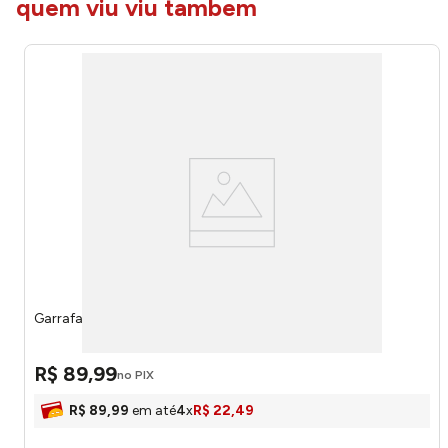
quem viu viu tambem
Garrafa Sun Sport Palmeiras 800ml 15069 - Brasfoot
R$
89
,
99
no PIX
R$
89
,
99
em até
4
x
R$
22
,
49