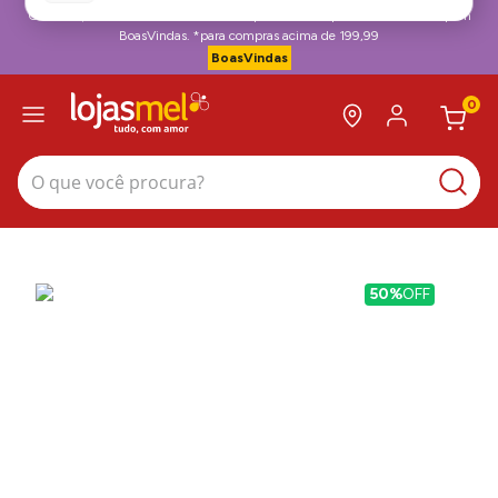
Ganhe R$15 OFF + Frete Grátis na sua primeira compra no site*. Use cupom
BoasVindas. *para compras acima de 199,99
BoasVindas
0
O que você procura?
50%
OFF