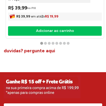
R$
39
,
99
no PIX
R$
39
,
99
em até
2
x
R$
19
,
99
Adicionar ao carrinho
duvidas? pergunte aqui