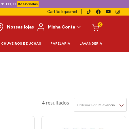
 de 199,99
BoasVindas
Cartão lojasmel
0
Nossas lojas
Minha Conta
CHUVEIROS E DUCHAS
PAPELARIA
LAVANDERIA
4
Ordenar Por
Relevância