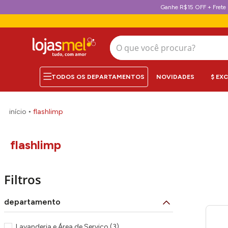
Ganhe R$15 OFF + Frete 
O que você procura?
NOVIDADES
$ EX
flashlimp
flashlimp
Filtros
departamento
Lavanderia e Área de Serviço
(
3
)