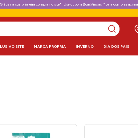
Grátis na sua primeira compra no site*. Use cupom BoasVindas. *para compras acima
CLUSIVO SITE
MARCA PRÓPRIA
INVERNO
DIA DOS PAIS