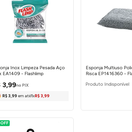
onja Inox Limpeza Pesada Aço
Esponja Multiuso Pol
x EA1409 - Flashlimp
Risca EP1416360 - Fl
$
3
,
99
no PIX
R$
3
,
99
em até
1
x
R$
3
,
99
%
OFF