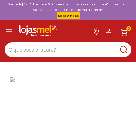
Ganhe R$15 OFF + Frete Grátis na sua primeira compra no site*. Use cupom
BoasVindas. *para compras acima de 199,99
BoasVindas
0
O que você procura?