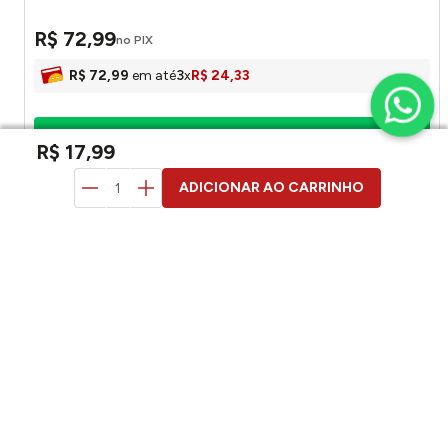
R$
72
,
99
no PIX
R$
72
,
99
em até
3
x
R$
24
,
33
Adicionar ao carrinho
R$
17
,
99
ADICIONAR AO CARRINHO
duvidas? pergunte aqui