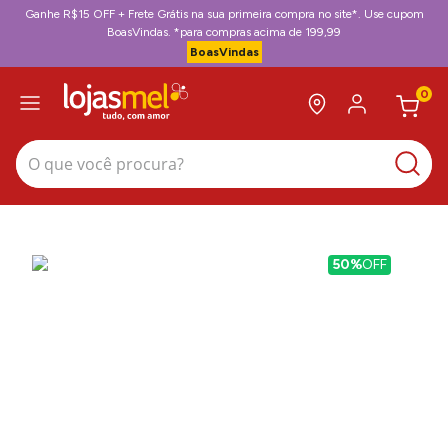
Ganhe R$15 OFF + Frete Grátis na sua primeira compra no site*. Use cupom
BoasVindas. *para compras acima de 199,99
BoasVindas
0
O que você procura?
50%
OFF