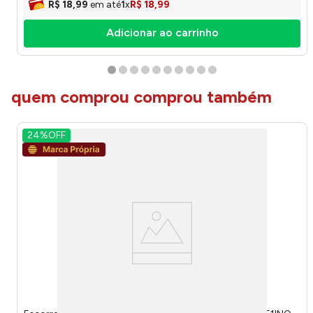
R$
18
,
99
em até
1
x
R$
18
,
99
Adicionar ao carrinho
quem comprou comprou também
24%
OFF