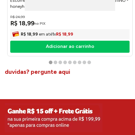
Escorredor Retrátil Inova Plástico 12x22x41,5cm LM2651INO -
honeyhome
R$
24
,
99
R$
18
,
99
no PIX
R$
18
,
99
em até
1
x
R$
18
,
99
Adicionar ao carrinho
duvidas? pergunte aqui