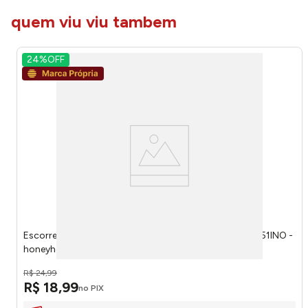
quem viu viu tambem
24%
OFF
Escorredor Retrátil Inova Plástico 12x22x41,5cm LM2651INO -
honeyhome
R$
24
,
99
R$
18
,
99
no PIX