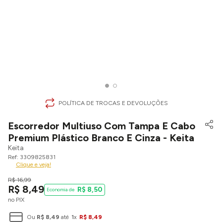
POLÍTICA DE TROCAS E DEVOLUÇÕES
Escorredor Multiuso Com Tampa E Cabo
Premium Plástico Branco E Cinza - Keita
Keita
3309825831
Clique e veja!
R$
16
,
99
R$
8
,
49
R$
8
,
50
no PIX
Ou
R$
8
,
49
até
1
x
R$
8
,
49