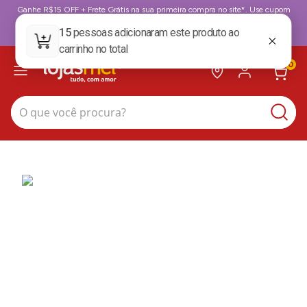
Ganhe R$15 OFF + Frete Grátis na sua primeira compra no site*. Use cupom
BoasVindas. *para compras acima de 199,99
BoasVindas
0
O que você procura?