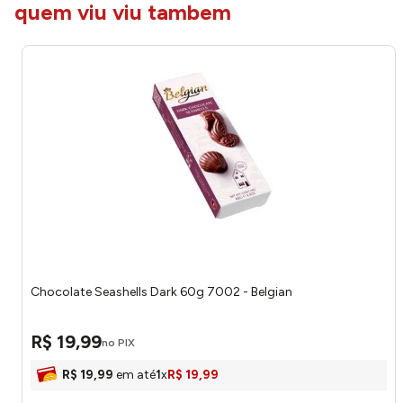
quem viu viu tambem
Chocolate Seashells Dark 60g 7002 - Belgian
R$
19
,
99
no PIX
R$
19
,
99
em até
1
x
R$
19
,
99