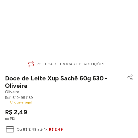
POLÍTICA DE TROCAS E DEVOLUÇÕES
Doce de Leite Xup Sachê 60g 630 -
Oliveira
Oliveira
6494951189
Clique e veja!
R$
2
,
49
no PIX
Ou
R$
2
,
49
até
1
x
R$
2
,
49