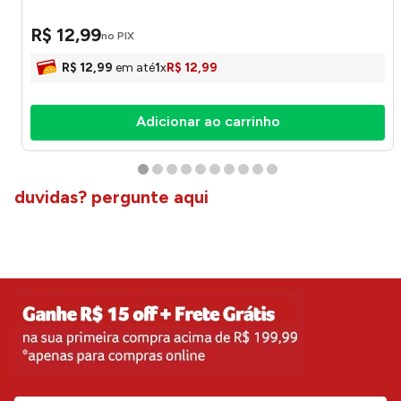
R$
12
,
99
no PIX
R$
12
,
99
em até
1
x
R$
12
,
99
Adicionar ao carrinho
duvidas? pergunte aqui