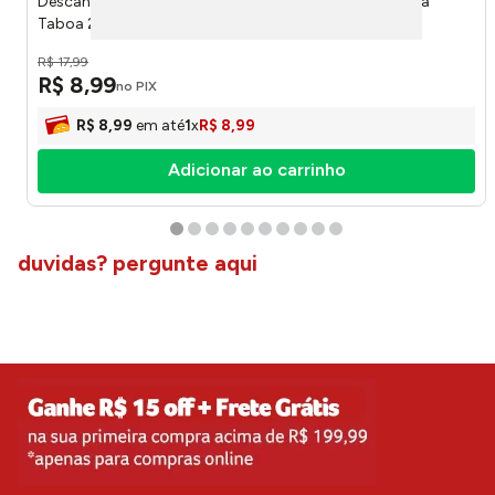
Descanso de Panela Bela Casa Redondo Tipo Sisal Fibra
Taboa 25cm LM1962 - honeyhome
R$
17
,
99
R$
8
,
99
no PIX
R$
8
,
99
em até
1
x
R$
8
,
99
Adicionar ao carrinho
duvidas? pergunte aqui