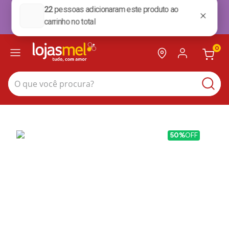
Ganhe R$15 OFF + Frete Grátis na sua primeira compra no site*. Use cupom
BoasVindas. *para compras acima de 199,99
BoasVindas
0
O que você procura?
50%
OFF