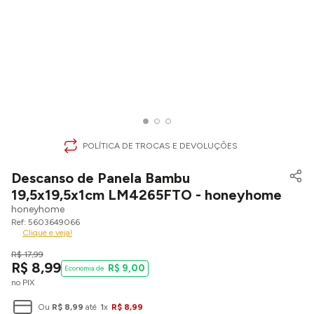
POLÍTICA DE TROCAS E DEVOLUÇÕES
Descanso de Panela Bambu
19,5x19,5x1cm LM4265FTO - honeyhome
honeyhome
5603649066
Clique e veja!
R$
17
,
99
R$
8
,
99
R$
9
,
00
no PIX
Ou
R$
8
,
99
até
1
x
R$
8
,
99