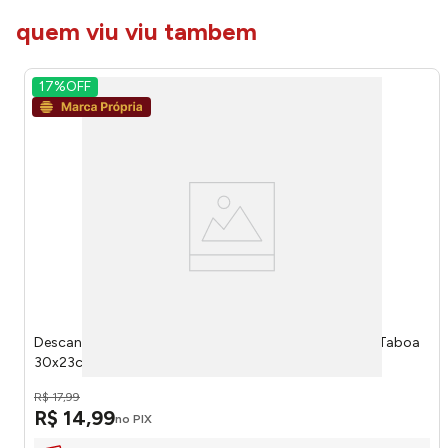
quem viu viu tambem
17%
OFF
Descanso de Travessa Bela Casa Oval Tipo Sisal Fibra Taboa
30x23cm LM1963 - honeyhome
R$
17
,
99
R$
14
,
99
no PIX