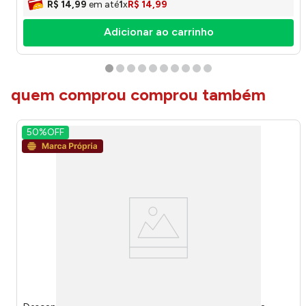
R$
14
,
99
em até
1
x
R$
14
,
99
Adicionar ao carrinho
quem comprou comprou também
50%
OFF