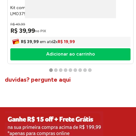
Kit com 3 Tábuas de Corte em Bambu P/M/G LM0375/
LM0375FTO - honeyhome
R$
49
,
99
R$
39
,
99
no PIX
R$
39
,
99
em até
2
x
R$
19
,
99
Adicionar ao carrinho
duvidas? pergunte aqui