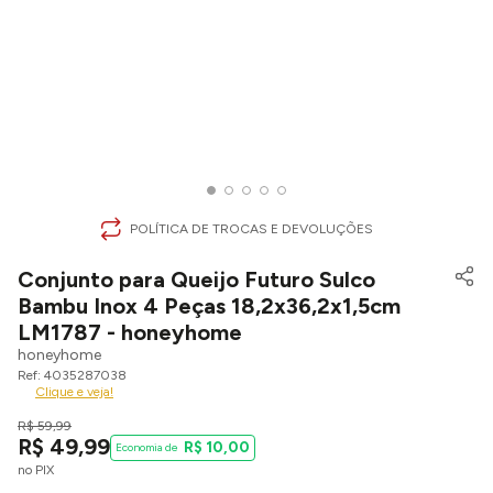
POLÍTICA DE TROCAS E DEVOLUÇÕES
Conjunto para Queijo Futuro Sulco
Bambu Inox 4 Peças 18,2x36,2x1,5cm
LM1787 - honeyhome
honeyhome
4035287038
Clique e veja!
R$
59
,
99
R$
49
,
99
R$
10
,
00
no PIX