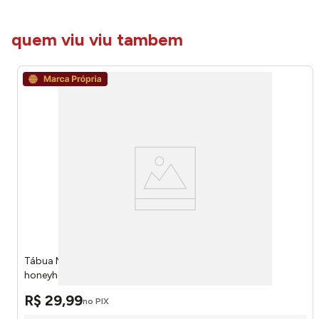
quem viu viu tambem
Tábua Multiúso Plástico PP 33x20x1,2cm LM4107 -
honeyhome
R$
29
,
99
no PIX