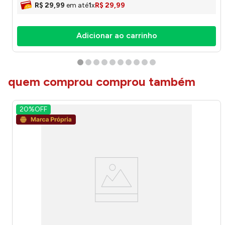
R$
29
,
99
em até
1
x
R$
29
,
99
Adicionar ao carrinho
quem comprou comprou também
20%
OFF