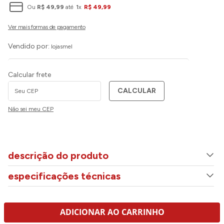
Ou
R$
49
,
99
até
1
x
R$
49
,
99
Vendido por:
lojasmel
Calcular frete
CALCULAR
Não sei meu CEP
descrição do produto
especificações técnicas
ADICIONAR AO CARRINHO