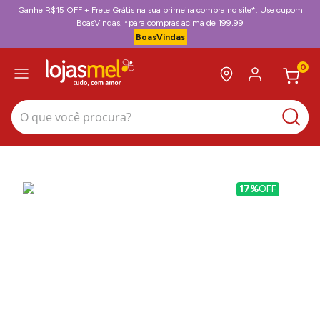
Ganhe R$15 OFF + Frete Grátis na sua primeira compra no site*. Use cupom
BoasVindas. *para compras acima de 199,99
BoasVindas
0
O que você procura?
17%
OFF