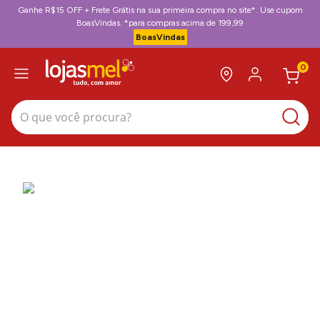
Ganhe R$15 OFF + Frete Grátis na sua primeira compra no site*. Use cupom
BoasVindas. *para compras acima de 199,99
BoasVindas
0
O que você procura?