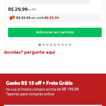
R$
29
,
99
no PIX
R$
29
,
99
em até
1
x
R$
29
,
99
Adicionar ao carrinho
duvidas? pergunte aqui