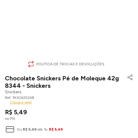
POLÍTICA DE TROCAS E DEVOLUÇÕES
Chocolate Snickers Pé de Moleque 42g
8344 - Snickers
Snickers
1930425248
Clique e veja!
R$
5
,
49
no PIX
Ou
R$
5
,
49
até
1
x
R$
5
,
49