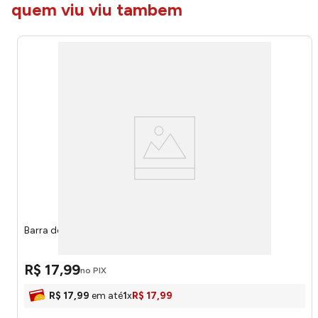
quem viu viu tambem
Barra de Chocolate Ao Leite 90g 101003 - Milka
R$
17
,
99
no PIX
R$
17
,
99
em até
1
x
R$
17
,
99