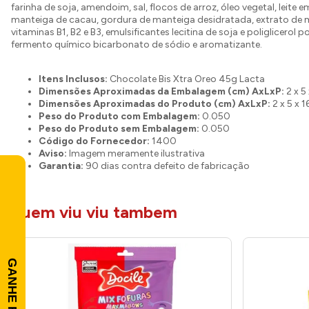
farinha de soja, amendoim, sal, flocos de arroz, óleo vegetal, leite e
manteiga de cacau, gordura de manteiga desidratada, extrato de m
vitaminas B1, B2 e B3, emulsificantes lecitina de soja e poliglicerol po
fermento químico bicarbonato de sódio e aromatizante.
Itens Inclusos:
Chocolate Bis Xtra Oreo 45g Lacta
Dimensões Aproximadas da Embalagem (cm) AxLxP:
2 x 5
Dimensões Aproximadas do Produto (cm) AxLxP:
2 x 5 x 1
Peso do Produto com Embalagem:
0.050
Peso do Produto sem Embalagem:
0.050
Código do Fornecedor:
1400
Aviso:
Imagem meramente ilustrativa
Garantia:
90 dias contra defeito de fabricação
quem viu viu tambem