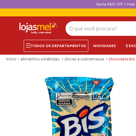
Ganhe R$15 OFF + Frete 
O que você procura?
NOVIDADES
$ EX
alimentos e bebidas
doces e sobremesas
chocolate bis