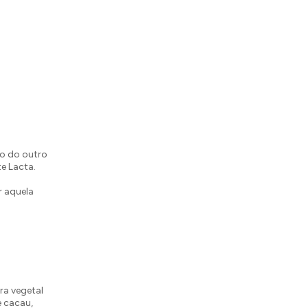
do do outro
e Lacta.
r aquela
ra vegetal
e cacau,