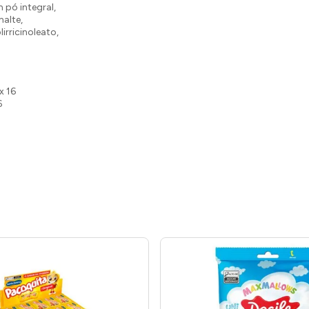
m pó integral,
alte,
lirricinoleato,
 x 16
6