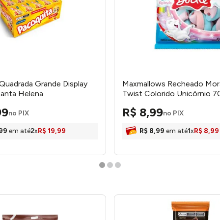
Quadrada Grande Display
Maxmallows Recheado Mo
Santa Helena
Twist Colorido Unicórnio 7
Ref.81337 Docile
99
R$
8
,
99
no PIX
no PIX
99
em até
2
x
R$
19
,
99
R$
8
,
99
em até
1
x
R$
8
,
99