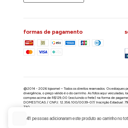
formas de pagamento
s
@2014 - 2026 lojasmel – Todos os direitos reservados. Os estoques pod
divergência, o preço válido é o do carrinho. As fotos aqui veiculadas, 
compras acima de R$129,00 (excluindo o frete) na forma de pagament
DOMESTICAS / CNPJ: 12.356.100/0039-07/ Inscrição Estadual: 799.
730.
Conheça nossa loja na Paulista / SP: Av. Paulista, 2300 - Consolaçã