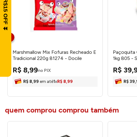
Marshmallow Mix Fofuras Recheado E
Paçoquita 
Tradicional 220g 81274 - Docile
1kg 805 - 
R$
8
,
99
R$
39
,
no PIX
R$
8
,
99
em até
1
x
R$
8
,
99
R$
39
,
quem comprou comprou também