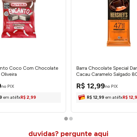
nto Coco Com Chocolate
Barra Chocolate Special Da
Oliveira
Cacau Caramelo Salgado 8
hershey's
9
R$
12
,
99
no PIX
no PIX
9
em até
1
x
R$
2
,
99
R$
12
,
99
em até
1
x
R$
12
,
duvidas? pergunte aqui