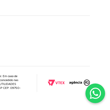
al. Em caso de
 concedido nas
P UTILIDADES
 SP CEP: 09750-