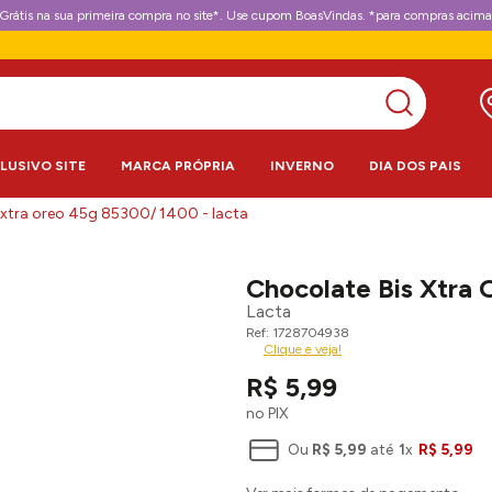
Grátis na sua primeira compra no site*. Use cupom BoasVindas. *para compras acima
CLUSIVO SITE
MARCA PRÓPRIA
INVERNO
DIA DOS PAIS
 xtra oreo 45g 85300/ 1400 - lacta
Chocolate Bis Xtra
Lacta
1728704938
Clique e veja!
R$
5
,
99
no PIX
Ou
R$
5
,
99
até
1
x
R$
5
,
99