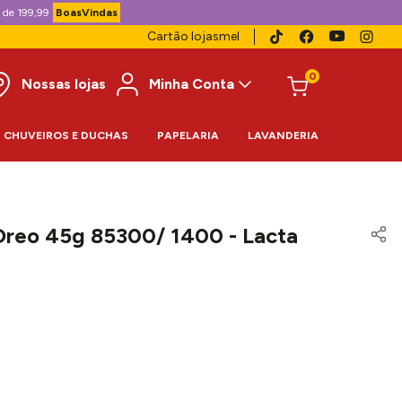
 de 199,99
BoasVindas
Cartão lojasmel
0
Nossas lojas
Minha Conta
CHUVEIROS E DUCHAS
PAPELARIA
LAVANDERIA
 Oreo 45g 85300/ 1400 - Lacta