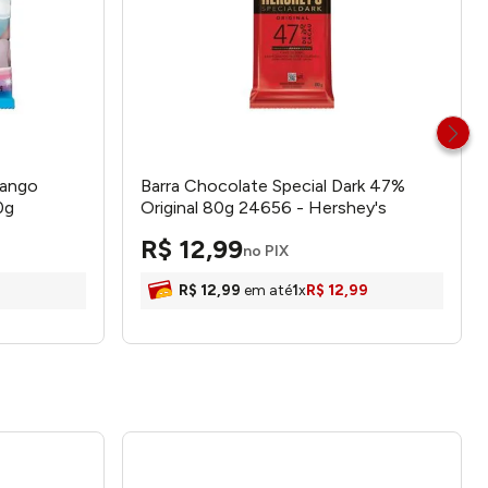
rango
Barra Chocolate Special Dark 47%
0g
Original 80g 24656 - Hershey's
R$
12
,
99
no PIX
R$
12
,
99
em até
1
x
R$
12
,
99