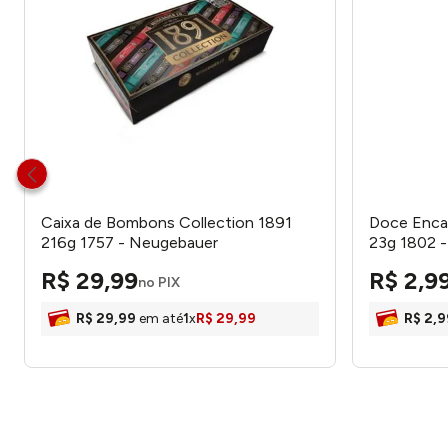
Caixa de Bombons Collection 1891
Doce Enca
216g 1757 - Neugebauer
23g 1802 - 
R$
29
,
99
R$
2
,
9
no PIX
R$
29
,
99
em até
1
x
R$
29
,
99
R$
2
,
9