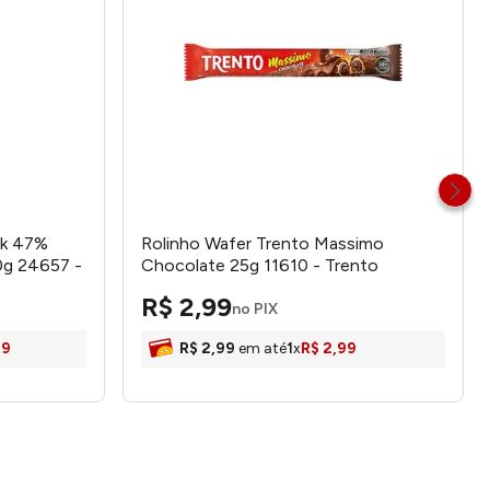
rk 47%
Rolinho Wafer Trento Massimo
0g 24657 -
Chocolate 25g 11610 - Trento
R$
2
,
99
no PIX
99
R$
2
,
99
em até
1
x
R$
2
,
99