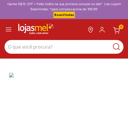
Ganhe R$15 OFF + Frete Grátis na sua primeira compra no site*. Use cupom
BoasVindas. *para compras acima de 199,99
BoasVindas
0
O que você procura?