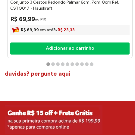
Conjunto 3 Cestos Redondo Palmar 6cm, 7cm, 8cm Ref.
CSTO017 - Hauskraft
R$
69
,
99
no PIX
R$
69
,
99
em até
3
x
R$
23
,
33
Adicionar ao carrinho
duvidas? pergunte aqui