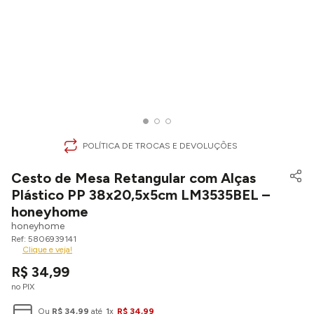
POLÍTICA DE TROCAS E DEVOLUÇÕES
Cesto de Mesa Retangular com Alças
Plástico PP 38x20,5x5cm LM3535BEL –
honeyhome
honeyhome
5806939141
Clique e veja!
R$
34
,
99
no PIX
Ou
R$
34
,
99
até
1
x
R$
34
,
99