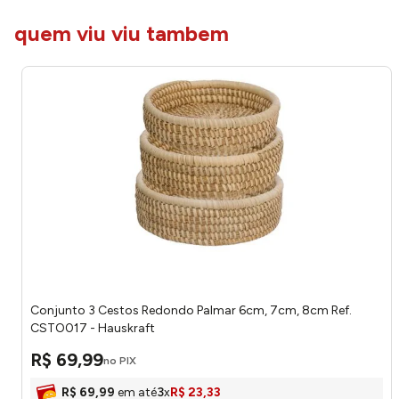
quem viu viu tambem
Conjunto 3 Cestos Redondo Palmar 6cm, 7cm, 8cm Ref.
CSTO017 - Hauskraft
R$
69
,
99
no PIX
R$
69
,
99
em até
3
x
R$
23
,
33