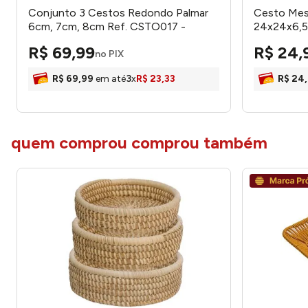
Conjunto 3 Cestos Redondo Palmar
Cesto Mes
6cm, 7cm, 8cm Ref. CSTO017 -
24x24x6,
Hauskraft
honeyhom
R$
69
,
99
R$
24
,
no PIX
R$
69
,
99
em até
3
x
R$
23
,
33
R$
24
,
quem comprou comprou também