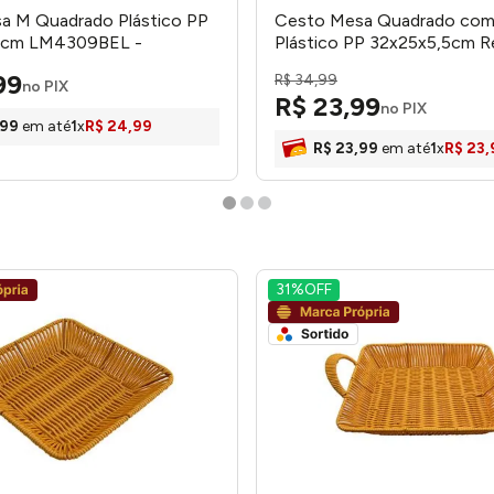
a M Quadrado Plástico PP
Cesto Mesa Quadrado com
5cm LM4309BEL -
Plástico PP 32x25x5,5cm R
e
LM3538BEL - HoneyHome
99
R$
34
,
99
no PIX
R$
23
,
99
no PIX
99
em até
1
x
R$
24
,
99
R$
23
,
99
em até
1
x
R$
23
,
31%
OFF