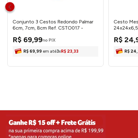
Conjunto 3 Cestos Redondo Palmar
Cesto Mes
6cm, 7cm, 8cm Ref. CSTO017 -
24x24x6,
Hauskraft
honeyhom
R$
69
,
99
R$
24
,
no PIX
R$
69
,
99
em até
3
x
R$
23
,
33
R$
24
,