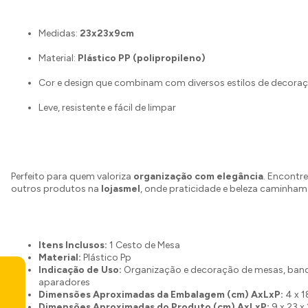
Medidas:
23x23x9cm
Material:
Plástico PP (polipropileno)
Cor e design que combinam com diversos estilos de decora
Leve, resistente e fácil de limpar
Perfeito para quem valoriza
organização com elegância
. Encontre
outros produtos na
lojasmel
, onde praticidade e beleza caminham 
Itens Inclusos:
1 Cesto de Mesa
Material:
Plástico Pp
Indicação de Uso:
Organização e decoração de mesas, ban
aparadores
Dimensões Aproximadas da Embalagem (cm) AxLxP:
4 x 1
Dimensões Aproximadas do Produto (cm) AxLxP:
9 x 23 x