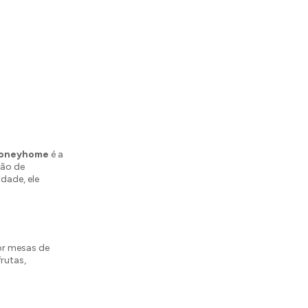
 honeyhome
é a
ção de
idade, ele
or mesas de
rutas,