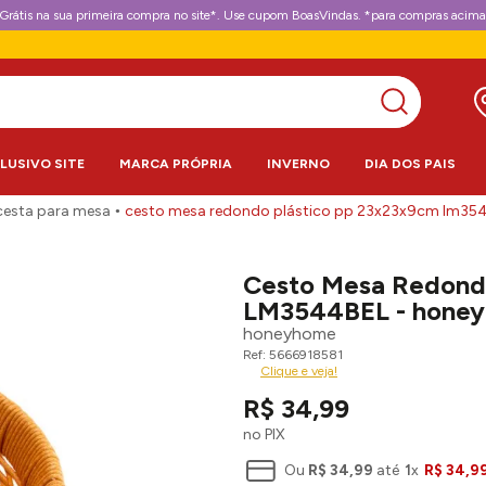
Grátis na sua primeira compra no site*. Use cupom BoasVindas. *para compras acima
CLUSIVO SITE
MARCA PRÓPRIA
INVERNO
DIA DOS PAIS
cesta para mesa
cesto mesa redondo plástico pp 23x23x9cm lm35
Cesto Mesa Redond
LM3544BEL - hone
honeyhome
5666918581
Clique e veja!
R$
34
,
99
no PIX
Ou
R$
34
,
99
até
1
x
R$
34
,
9