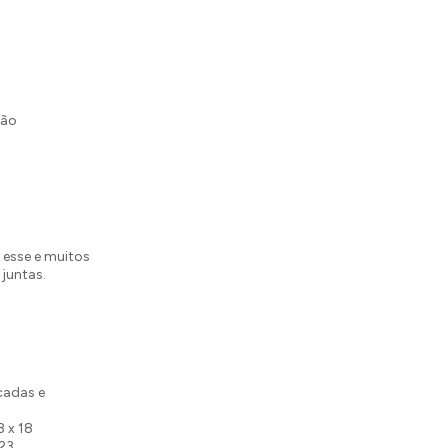
ção
 esse e muitos
juntas.
cadas e
8 x 18
 23