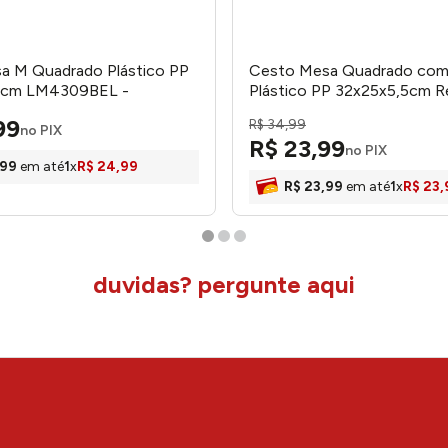
a M Quadrado Plástico PP
Cesto Mesa Quadrado com
5cm LM4309BEL -
Plástico PP 32x25x5,5cm R
e
LM3538BEL - HoneyHome
99
R$
34
,
99
no PIX
R$
23
,
99
no PIX
99
em até
1
x
R$
24
,
99
R$
23
,
99
em até
1
x
R$
23
,
duvidas? pergunte aqui