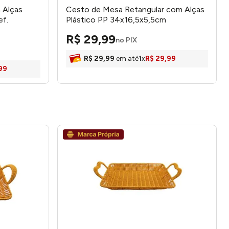
 Alças
Cesto de Mesa Retangular com Alças
ef.
Plástico PP 34x16,5x5,5cm
LM3534BEL – honeyhome
R$
29
,
99
no PIX
R$
29
,
99
em até
1
x
R$
29
,
99
99