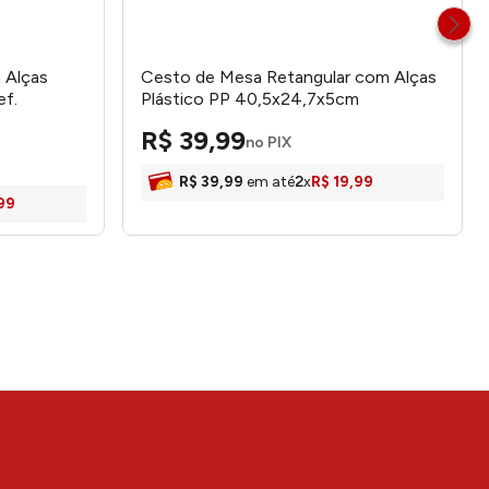
 Alças
Cesto de Mesa Retangular com Alças
ef.
Plástico PP 40,5x24,7x5cm
LM3536BEL – honeyhome
R$
39
,
99
no PIX
R$
39
,
99
em até
2
x
R$
19
,
99
99