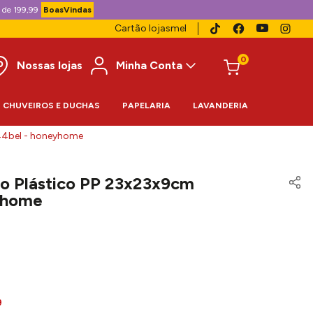
 de 199,99
BoasVindas
Cartão lojasmel
0
Nossas lojas
Minha Conta
CHUVEIROS E DUCHAS
PAPELARIA
LAVANDERIA
44bel - honeyhome
o Plástico PP 23x23x9cm
yhome
9