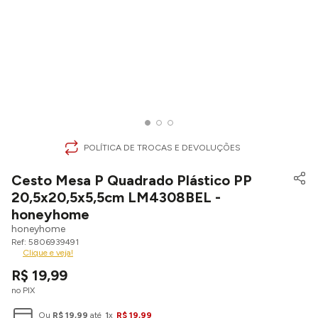
POLÍTICA DE TROCAS E DEVOLUÇÕES
Cesto Mesa P Quadrado Plástico PP
20,5x20,5x5,5cm LM4308BEL -
honeyhome
honeyhome
5806939491
Clique e veja!
R$
19
,
99
no PIX
Ou
R$
19
,
99
até
1
x
R$
19
,
99