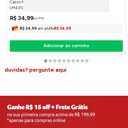
Cesto Mesa G Quadrado Plástico PP 26,5x26,5x7,5cm
LM4310BEL - honeyhome
R$
34
,
99
no PIX
R$
34
,
99
em até
1
x
R$
34
,
99
Adicionar ao carrinho
duvidas? pergunte aqui