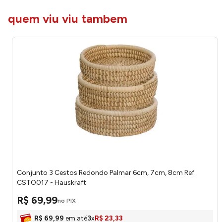
quem viu viu tambem
Conjunto 3 Cestos Redondo Palmar 6cm, 7cm, 8cm Ref.
CSTO017 - Hauskraft
R$
69
,
99
no PIX
R$
69
,
99
em até
3
x
R$
23
,
33