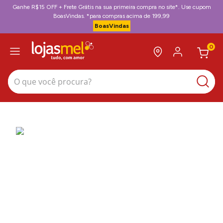
Ganhe R$15 OFF + Frete Grátis na sua primeira compra no site*. Use cupom
BoasVindas. *para compras acima de 199,99
BoasVindas
0
O que você procura?