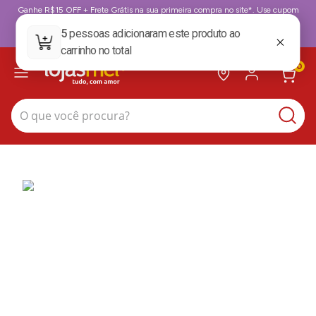
Ganhe R$15 OFF + Frete Grátis na sua primeira compra no site*. Use cupom
BoasVindas. *para compras acima de 199,99
BoasVindas
0
O que você procura?