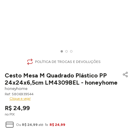
POLÍTICA DE TROCAS E DEVOLUÇÕES
Cesto Mesa M Quadrado Plástico PP
24x24x6,5cm LM4309BEL - honeyhome
honeyhome
5806939544
Clique e veja!
R$
24
,
99
no PIX
Ou
R$
24
,
99
até
1
x
R$
24
,
99