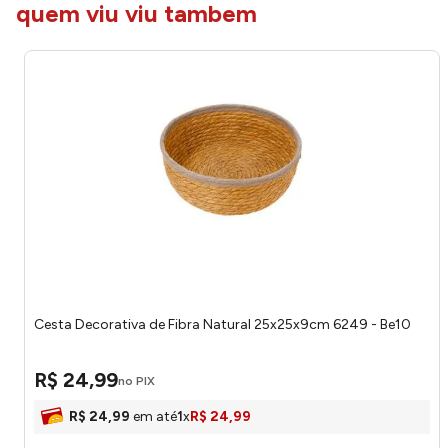
quem viu viu tambem
Cesta Decorativa de Fibra Natural 25x25x9cm 6249 - Be10
R$
24
,
99
no PIX
R$
24
,
99
em até
1
x
R$
24
,
99