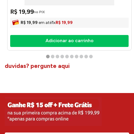
R$
19
,
99
no PIX
R$
19
,
99
em até
1
x
R$
19
,
99
Adicionar ao carrinho
duvidas? pergunte aqui