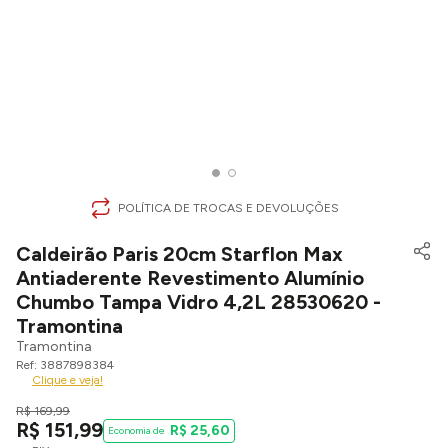
POLÍTICA DE TROCAS E DEVOLUÇÕES
Caldeirão Paris 20cm Starflon Max
Antiaderente Revestimento Alumínio
Chumbo Tampa Vidro 4,2L 28530620 -
Tramontina
Tramontina
3887898384
Clique e veja!
R$
169
,
99
R$
151
,
99
R$
25
,
60