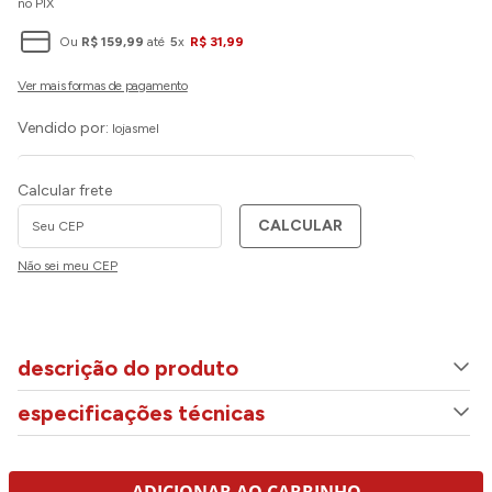
no PIX
Ou
R$
159
,
99
até
5
x
R$
31
,
99
Vendido por:
lojasmel
Calcular frete
CALCULAR
Não sei meu CEP
descrição do produto
especificações técnicas