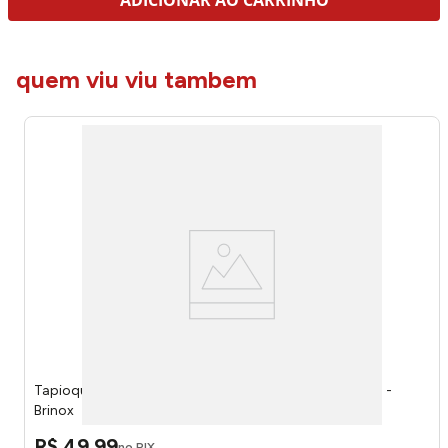
ADICIONAR AO CARRINHO
quem viu viu tambem
Tapioqueira Suprema Vanilla 22 Cm 0,6 Litros 244357 -
Brinox
R$
49
,
99
no PIX