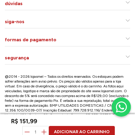
dúvidas
siga-nos
formas de pagamento
segurança
@2014 - 2026 lojasmel – Todos os direitos reservados. Os estoques podem
sofrer alterações sem aviso prévio. Os preços são válidos apenas para a loja
virtual. Em caso de divergência, o preço válido é o do carrinho. As fotos aqui
veiculadas, logotipo e marca são de propriedade do site
www.lojasmel.com
. O
desconto de 5% será concedido nas compras acima de R$129,00 (excluindo o
frete) na forma de pagamento Pix. É vetada a sua reprodução, total ou parcial,
sem a expressa autorização. BMP UTILIDADES DOMESTICAS / CNPJ:
12.356.100/0039-07/ Inscrição Estadual: 799.728.912.116/ Endereço: R José
Versolato,101 , Centro – São Bernardo do Campo - SP CEP: 09750-730
R$
151
,
99
Conheça nossa loja na Paulista / SP:
Av. Paulista, 2300 - Consolação - São Paulo - SP, CEP: 01310-300
ADICIONAR AO CARRINHO