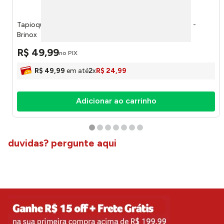
Tapioqueira Suprema Vanilla 22 Cm 0,6 Litros 244357 -
Brinox
R$
49
,
99
no PIX
R$
49
,
99
em até
2
x
R$
24
,
99
Adicionar ao carrinho
duvidas? pergunte aqui