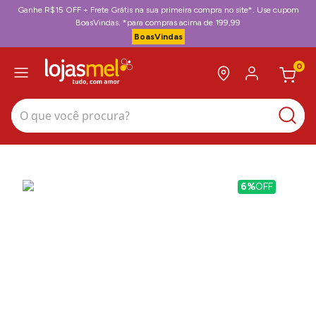
Ganhe R$15 OFF + Frete Grátis na sua primeira compra no site*. Use cupom
BoasVindas. *para compras acima de 199,99
BoasVindas
0
O que você procura?
6%
OFF