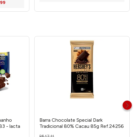
99
manho
Barra Chocolate Special Dark
3 - lacta
Tradicional 80% Cacau 85g Ref.24256
Hersheys
R$
17
,
11