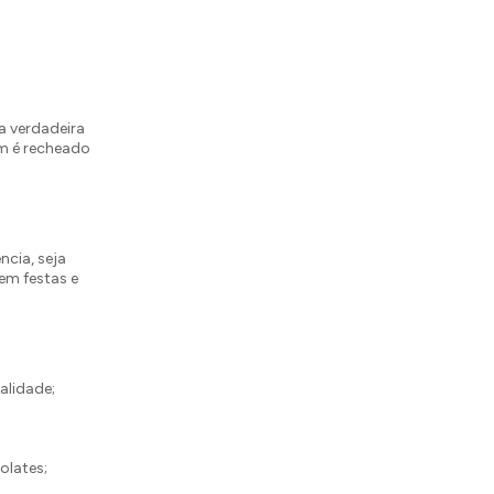
a verdadeira
m é recheado
ncia, seja
em festas e
alidade;
olates;