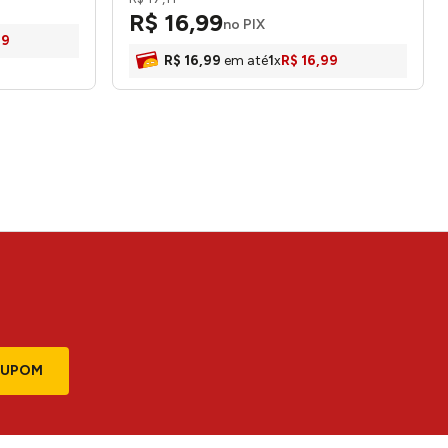
R$
16
,
99
no PIX
99
R$
16
,
99
em até
1
x
R$
16
,
99
CUPOM