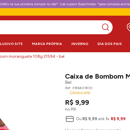
Grátis na sua primeira compra no site*. Use cupom BoasVindas. *para compras acima
CLUSIVO SITE
MARCA PRÓPRIA
INVERNO
DIA DOS PAIS
bom moranguete 108g 21594 - bel
Caixa de Bombom M
Bel
3196401830
Clique e veja!
R$
9
,
99
no PIX
Ou
R$
9
,
99
até
1
x
R$
9
,
99