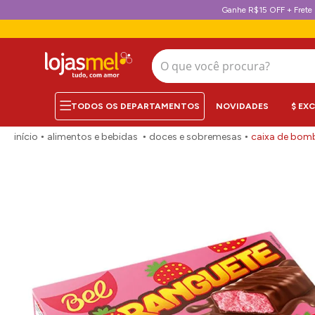
Ganhe R$15 OFF + Frete 
O que você procura?
NOVIDADES
$ EX
alimentos e bebidas
doces e sobremesas
caixa de bom