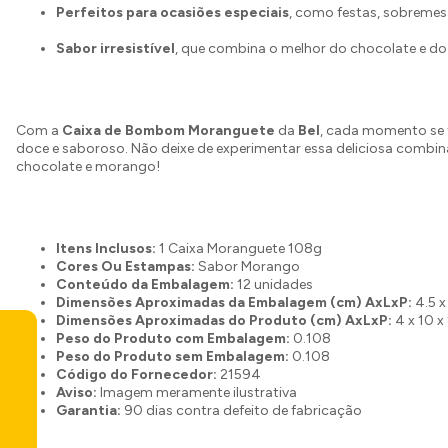
Perfeitos para ocasiões especiais
, como festas, sobremes
Sabor irresistível
, que combina o melhor do chocolate e d
Com a
Caixa de Bombom Moranguete
da
Bel
, cada momento se 
doce e saboroso. Não deixe de experimentar essa deliciosa combi
chocolate e morango!
Itens Inclusos:
1 Caixa Moranguete 108g
Cores Ou Estampas:
Sabor Morango
Conteúdo da Embalagem:
12 unidades
Dimensões Aproximadas da Embalagem (cm) AxLxP:
4.5 x
Dimensões Aproximadas do Produto (cm) AxLxP:
4 x 10 x
Peso do Produto com Embalagem:
0.108
Peso do Produto sem Embalagem:
0.108
Código do Fornecedor:
21594
Aviso:
Imagem meramente ilustrativa
Garantia:
90 dias contra defeito de fabricação