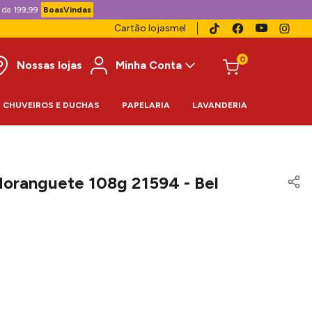
 de 199,99
BoasVindas
Cartão lojasmel
0
Nossas lojas
Minha Conta
CHUVEIROS E DUCHAS
PAPELARIA
LAVANDERIA
oranguete 108g 21594 - Bel