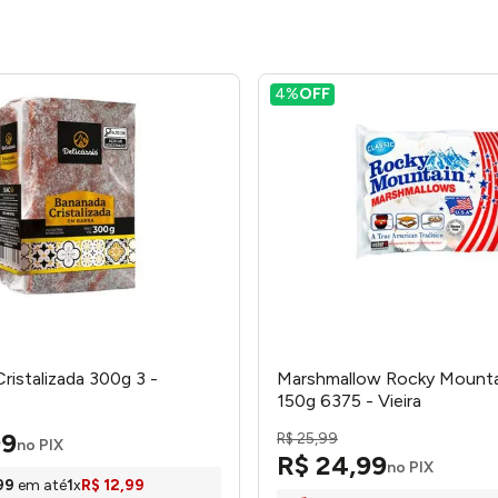
4%
OFF
ristalizada 300g 3 -
Marshmallow Rocky Mountai
150g 6375 - Vieira
99
R$
25
,
99
no PIX
R$
24
,
99
no PIX
99
em até
1
x
R$
12
,
99