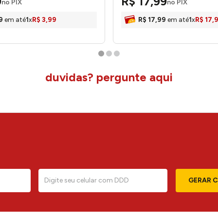
9
R$
17
,
99
no PIX
no PIX
9
em até
1
x
R$
3
,
99
R$
17
,
99
em até
1
x
R$
17
,
duvidas? pergunte aqui
GERAR 