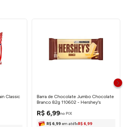
n Classic
Barra de Chocolate Jumbo Chocolate
Branco 82g 110602 - Hershey's
R$
6
,
99
no PIX
R$
6
,
99
em até
1
x
R$
6
,
99