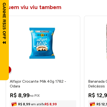
quem viu viu tambem
Alfajor Crocante Milk 40g 1782 -
Bananada C
Odara
Delicássis
R$
8
,
99
R$
12
,
no PIX
R$
8
,
99
em até
1
x
R$
8
,
99
R$
12
,