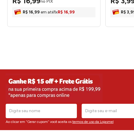
R$
16
,
99
R$
3
,
9
no PIX
R$
16
,
99
em até
1
x
R$
16
,
99
R$
3
,
9
Ao clicar em “Gerar cupom” você aceita os
termos de uso da Lojasmel