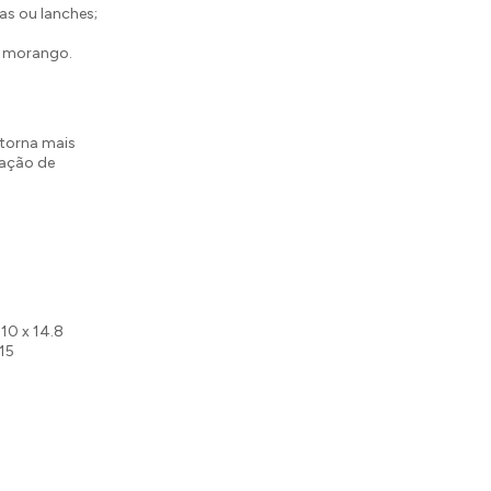
as ou lanches;
o morango.
torna mais
nação de
 10 x 14.8
 15