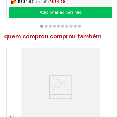
R$
34
,
99
em até
1
x
R$
34
,
99
Adicionar ao carrinho
quem comprou comprou também