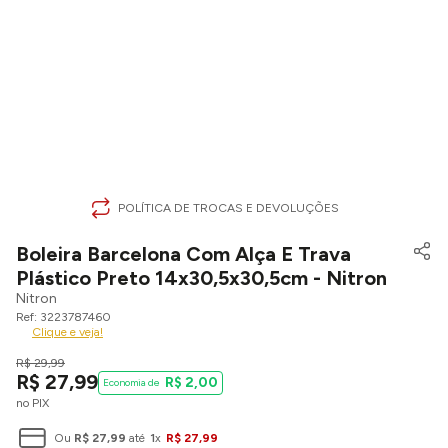
POLÍTICA DE TROCAS E DEVOLUÇÕES
Boleira Barcelona Com Alça E Trava
Plástico Preto 14x30,5x30,5cm - Nitron
Nitron
3223787460
Clique e veja!
R$
29
,
99
R$
27
,
99
R$
2
,
00
no PIX
Ou
R$
27
,
99
até
1
x
R$
27
,
99