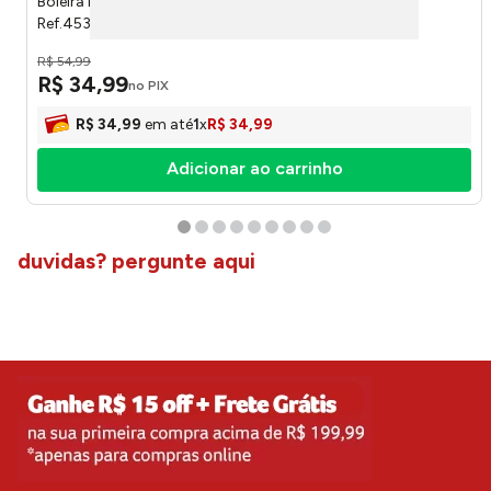
Boleira New Gourmet Vidro Com Tampa Bari 32cm
Ref.453201 Ruvolo
R$
54
,
99
R$
34
,
99
no PIX
R$
34
,
99
em até
1
x
R$
34
,
99
Adicionar ao carrinho
duvidas? pergunte aqui