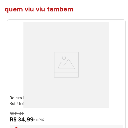
quem viu viu tambem
Boleira New Gourmet Vidro Com Tampa Bari 32cm
Ref.453201 Ruvolo
R$
54
,
99
R$
34
,
99
no PIX