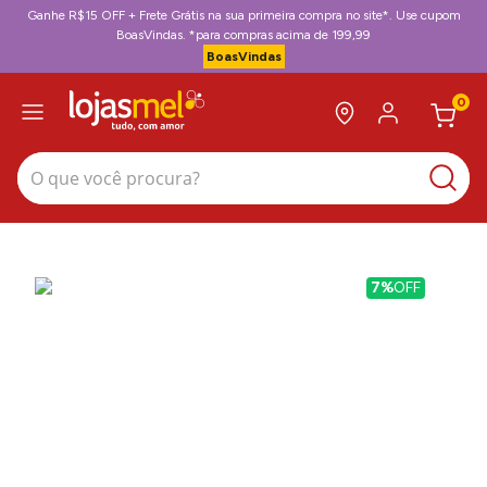
Ganhe R$15 OFF + Frete Grátis na sua primeira compra no site*. Use cupom
BoasVindas. *para compras acima de 199,99
BoasVindas
0
O que você procura?
7%
OFF