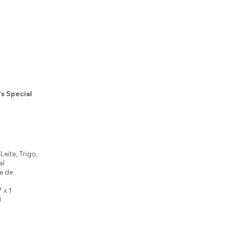
s Special
eite, Trigo,
al
e de
7 x 1
1