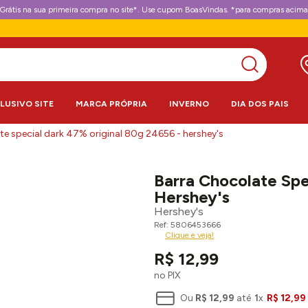
Grátis na sua primeira compra no site*. Use cupom BoasVindas. *para compras acima
CLUSIVO SITE
MARCA PRÓPRIA
INVERNO
DIA DOS PAIS
te special dark 47% original 80g 24656 - hershey's
Barra Chocolate Spe
Hershey's
Hershey's
5806453666
Clique e veja!
R$
12
,
99
no PIX
Ou
R$
12
,
99
até
1
x
R$
12
,
99