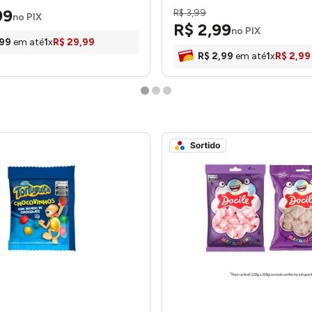
99
R$
3
,
99
no PIX
R$
2
,
99
no PIX
99
em até
1
x
R$
29
,
99
R$
2
,
99
em até
1
x
R$
2
,
99