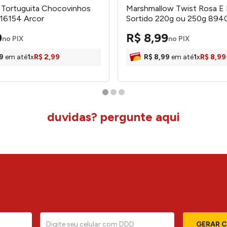
 Tortuguita Chocovinhos
Marshmallow Twist Rosa E
116154 Arcor
Sortido 220g ou 250g 8940
Docile
9
R$
8
,
99
no PIX
no PIX
9
em até
1
x
R$
2
,
99
R$
8
,
99
em até
1
x
R$
8
,
99
duvidas? pergunte aqui
GERAR 