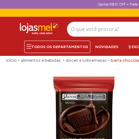
Ganhe R$15 OFF + Frete 
O que você procura?
NOVIDADES
$ EX
alimentos e bebidas
doces e sobremesas
barra chocola