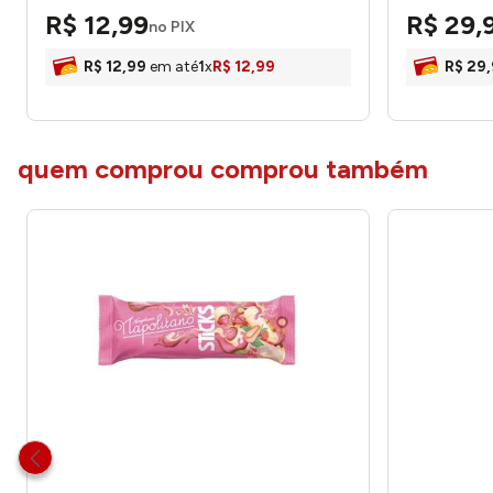
R$
12
,
99
R$
29
,
no PIX
R$
12
,
99
em até
1
x
R$
12
,
99
R$
29
,
quem comprou comprou também