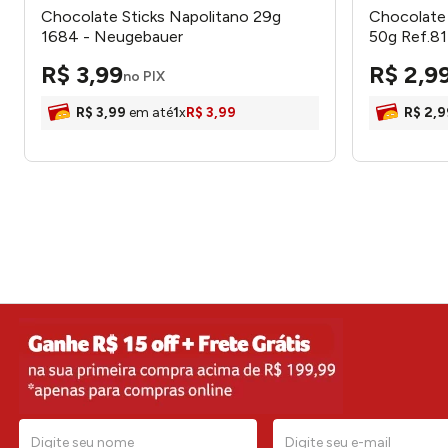
Chocolate Sticks Napolitano 29g
Chocolate
1684 - Neugebauer
50g Ref.8
R$
3
,
99
R$
2
,
9
no PIX
R$
3
,
99
em até
1
x
R$
3
,
99
R$
2
,
9