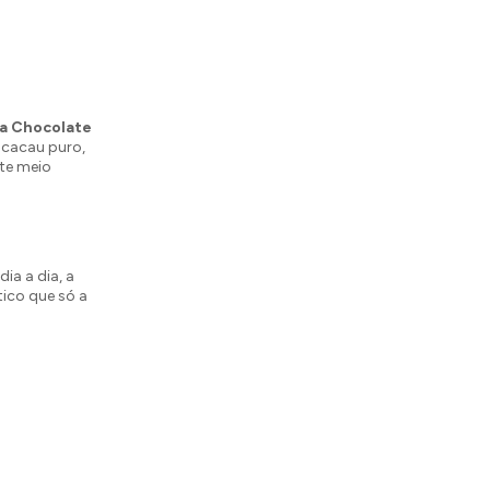
ra Chocolate
cacau puro,
ate meio
ia a dia, a
ico que só a