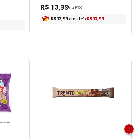
R$
13
,
99
no PIX
R$
13
,
99
em até
1
x
R$
13
,
99