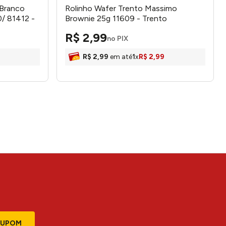
 Branco
Rolinho Wafer Trento Massimo
/ 81412 -
Brownie 25g 11609 - Trento
R$
2
,
99
no PIX
R$
2
,
99
em até
1
x
R$
2
,
99
CUPOM