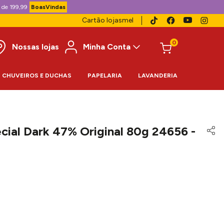
 de 199,99
BoasVindas
Cartão lojasmel
0
Nossas lojas
Minha Conta
CHUVEIROS E DUCHAS
PAPELARIA
LAVANDERIA
cial Dark 47% Original 80g 24656 -