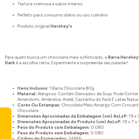
Textura cremosa e sabor intenso
Perfeito para consumo diário ou uso culinário
Produto original
Hershey's
Para quem busca um chocolate mais sofisticado, a
Barra Hershey'
Dark
é a escolha certa. Experimente e surpreenda seu paladar!
Itens Inclusos:
1 Barra Chocolate 80g
Material:
Alérgicos: Contém Derivados de Soja. Pode Conter L
Amendoim, Amêndoa, Avelã, Castanha do Pará E Látex Natur
Cores Ou Estampas:
Chocolate Meio Amargo Com Crocant
Chocolate
Dimensões Aproximadas da Embalagem (cm) AxLxP:
19 x 
Dimensões Aproximadas do Produto (cm) AxLxP:
19 x 7 x 
Peso do Produto com Embalagem:
0.080
Peso do Produto sem Embalagem:
0.080
Código do Fornecedor:
24656