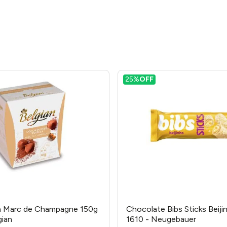
25%
OFF
ga Marc de Champagne 150g
Chocolate Bibs Sticks Beij
gian
1610 - Neugebauer