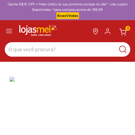
Ganhe R$15 OFF + Frete Grátis na sua primeira compra no site*. Use cupom
BoasVindas. *para compras acima de 199,99
BoasVindas
0
O que você procura?