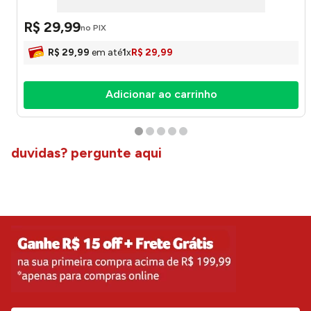
R$
29
,
99
no PIX
R$
29
,
99
em até
1
x
R$
29
,
99
Adicionar ao carrinho
duvidas? pergunte aqui