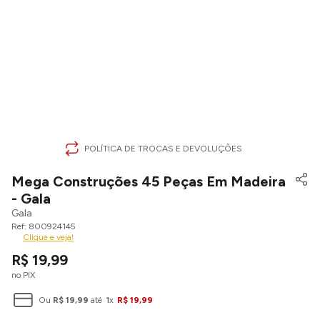
POLÍTICA DE TROCAS E DEVOLUÇÕES
Mega Construções 45 Peças Em Madeira
- Gala
Gala
800924145
Clique e veja!
R$
19
,
99
no PIX
Ou
R$
19
,
99
até
1
x
R$
19
,
99