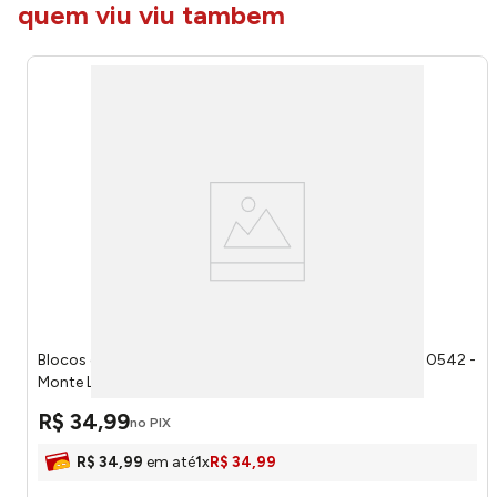
quem viu viu tambem
Blocos de Montar Turma do Dino Aventura na Floresta 0542 -
Monte Líbano
R$
34
,
99
no PIX
R$
34
,
99
em até
1
x
R$
34
,
99