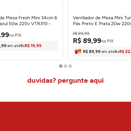
 de Mesa Fresh Mini 34cm 6
Ventilador de Mesa Mini Tu
/azul 50w 220v VTR310 -
Pás Preto E Prata 20w 220
Ventimais
,
99
R$
99
,
99
no PIX
R$
89
,
99
no PIX
,
99
em até
9
x
R$
19
,
99
R$
89
,
99
em até
4
x
R$
22
duvidas? pergunte aqui