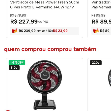
Ventilador de Mesa Power Fresh 50cm
Ventilador
6 Pás Preto E Vermelho 140W 127V
Pás Verme
OVTR481127 - Oster
- Ventimai
R$
279
,
99
R$
99
,
99
R$
227
,
99
R$
89
,
no PIX
R$
239
,
99
em até
10
x
R$
23
,
99
R$
89
,
quem comprou comprou também
14%
OFF