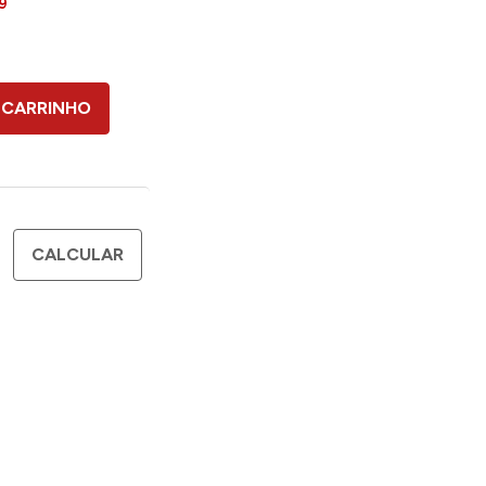
9
 CARRINHO
CALCULAR