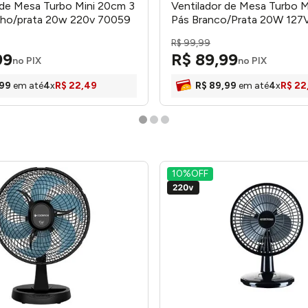
 de Mesa Turbo Mini 20cm 3
Ventilador de Mesa Turbo M
lho/prata 20w 220v 70059
Pás Branco/Prata 20W 127
s
Ventimais
R$
99
,
99
99
R$
89
,
99
no PIX
no PIX
99
em até
4
x
R$
22
,
49
R$
89
,
99
em até
4
x
R$
22
10%
OFF