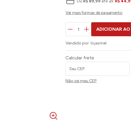
Ou
R$
89
,
99
até
2
x
R$
44
,
9
ADICIONAR AO
Vendido por:
lojasmel
Calcular frete
Não sei meu CEP