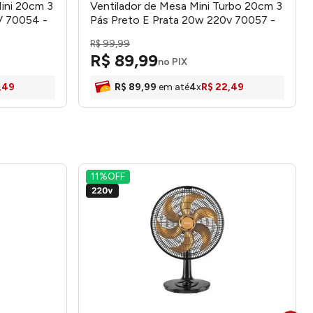
ini 20cm 3
Ventilador de Mesa Mini Turbo 20cm 3
V 70054 -
Pás Preto E Prata 20w 220v 70057 -
Ventimais
R$
99
,
99
R$
89
,
99
no PIX
,
49
R$
89
,
99
em até
4
x
R$
22
,
49
11%
OFF