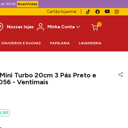
 de 199,99
BoasVindas
Cartão lojasmel
0
Nossas lojas
Minha Conta
CHUVEIROS E DUCHAS
PAPELARIA
LAVANDERIA
Mini Turbo 20cm 3 Pás Preto e
56 - Ventimais
0
,
00