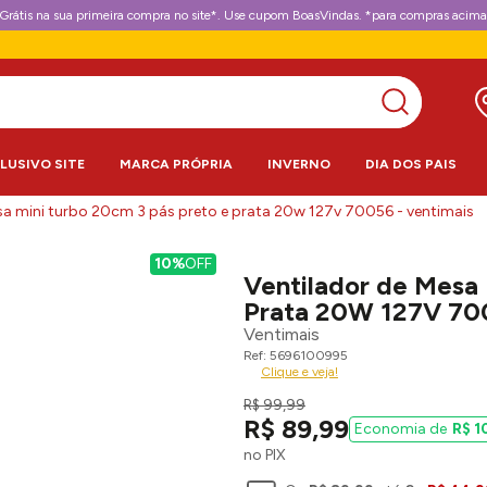
Grátis na sua primeira compra no site*. Use cupom BoasVindas. *para compras acima
CLUSIVO SITE
MARCA PRÓPRIA
INVERNO
DIA DOS PAIS
sa mini turbo 20cm 3 pás preto e prata 20w 127v 70056 - ventimais
10%
OFF
Ventilador de Mesa 
Prata 20W 127V 700
Ventimais
5696100995
Clique e veja!
R$
99
,
99
R$
89
,
99
R$
1
no PIX