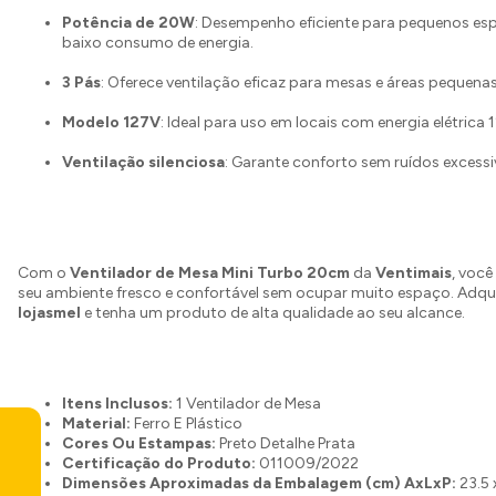
Potência de 20W
: Desempenho eficiente para pequenos e
baixo consumo de energia.
3 Pás
: Oferece ventilação eficaz para mesas e áreas pequenas
Modelo 127V
: Ideal para uso em locais com energia elétrica 
Ventilação silenciosa
: Garante conforto sem ruídos excessi
Com o
Ventilador de Mesa Mini Turbo 20cm
da
Ventimais
, voc
seu ambiente fresco e confortável sem ocupar muito espaço. Adqui
lojasmel
e tenha um produto de alta qualidade ao seu alcance.
Itens Inclusos:
1 Ventilador de Mesa
Material:
Ferro E Plástico
Cores Ou Estampas:
Preto Detalhe Prata
Certificação do Produto:
011009/2022
Dimensões Aproximadas da Embalagem (cm) AxLxP:
23.5 