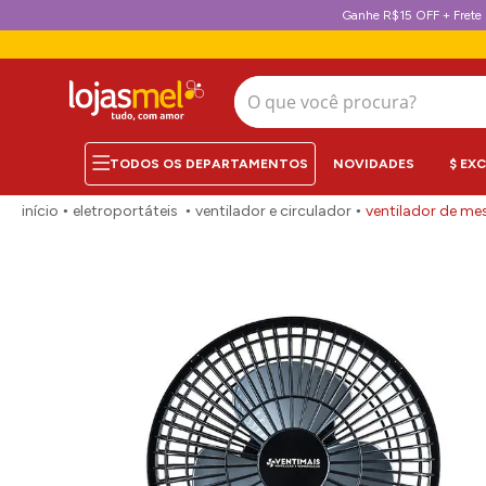
Ganhe R$15 OFF + Frete 
O que você procura?
NOVIDADES
$ EX
eletroportáteis
ventilador e circulador
ventilador de me