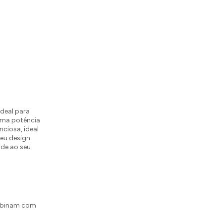
ideal para
uma potência
nciosa, ideal
eu design
ade ao seu
ombinam com