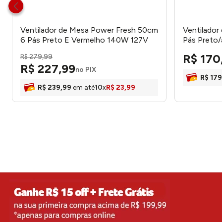
Ventilador de Mesa Power Fresh 50cm
Ventilador
6 Pás Preto E Vermelho 140W 127V
Pás Preto
OVTR481127 - Oster
Cadence
R$
170
R$
279
,
99
R$
227
,
99
no PIX
R$
179
R$
239
,
99
em até
10
x
R$
23
,
99