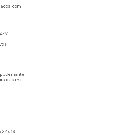
spaços, com
.
127V.
vos.
ê pode manter
ra o seu na
x 22 x 19