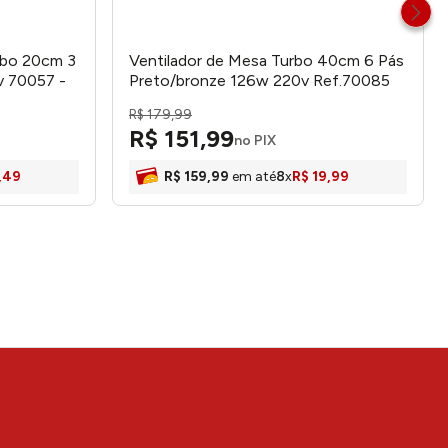
rbo 20cm 3
Ventilador de Mesa Turbo 40cm 6 Pás
v 70057 -
Preto/bronze 126w 220v Ref.70085
Ventimais
R$
179
,
99
R$
151
,
99
no PIX
,
49
R$
159
,
99
em até
8
x
R$
19
,
99