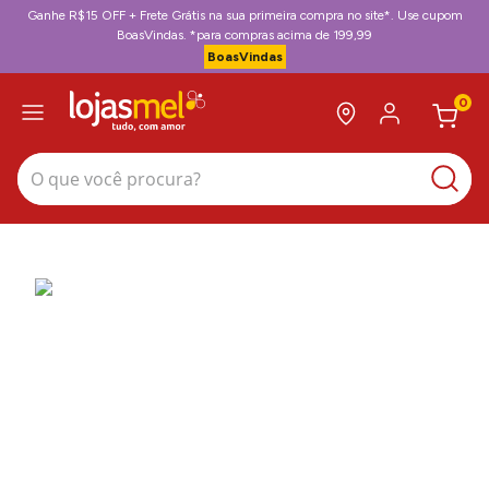
Ganhe R$15 OFF + Frete Grátis na sua primeira compra no site*. Use cupom
BoasVindas. *para compras acima de 199,99
BoasVindas
0
O que você procura?