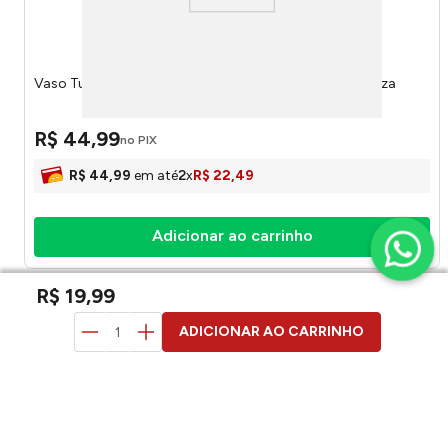
Vaso Tubo Decorativo Transparente 40x14cm - Vitazza
R$
44
,
99
no PIX
R$
44
,
99
em até
2
x
R$
22
,
49
Adicionar ao carrinho
R$
19
,
99
duvidas? pergunte aqui
ADICIONAR AO CARRINHO