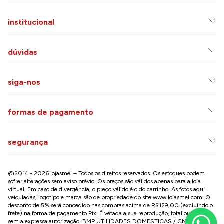
institucional
dúvidas
siga-nos
formas de pagamento
segurança
@2014 - 2026 lojasmel – Todos os direitos reservados. Os estoques podem
sofrer alterações sem aviso prévio. Os preços são válidos apenas para a loja
virtual. Em caso de divergência, o preço válido é o do carrinho. As fotos aqui
veiculadas, logotipo e marca são de propriedade do site
www.lojasmel.com
. O
desconto de 5% será concedido nas compras acima de R$129,00 (excluindo o
frete) na forma de pagamento Pix. É vetada a sua reprodução, total ou parcial,
sem a expressa autorização. BMP UTILIDADES DOMESTICAS / CNPJ: