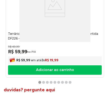
Terrário Meia Lua Melamina com Suculenta Artificial Sortida
DF226 - Dila Flores
R$
69
,
99
R$
59
,
99
no PIX
R$
59
,
99
em até
3
x
R$
19
,
99
Adicionar ao carrinho
duvidas? pergunte aqui