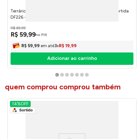
Terrário Meia Lua Melamina com Suculenta Artificial Sortida
DF226 - Dila Flores
R$
69
,
99
R$
59
,
99
no PIX
R$
59
,
99
em até
3
x
R$
19
,
99
Adicionar ao carrinho
quem comprou comprou também
14%
OFF