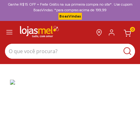
Ganhe R$15 OFF + Frete Grátis na sua primeira compra no site*. Use cupom
BoasVindas. *para compras acima de 199,99
BoasVindas
0
O que você procura?