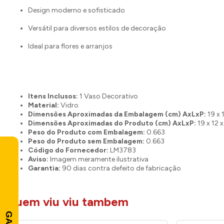
Design moderno e sofisticado
Versátil para diversos estilos de decoração
Ideal para flores e arranjos
Itens Inclusos:
1 Vaso Decorativo
Material:
Vidro
Dimensões Aproximadas da Embalagem (cm) AxLxP:
19 x 
Dimensões Aproximadas do Produto (cm) AxLxP:
19 x 12 x
Peso do Produto com Embalagem:
0.663
Peso do Produto sem Embalagem:
0.663
Código do Fornecedor:
LM3783
Aviso:
Imagem meramente ilustrativa
Garantia:
90 dias contra defeito de fabricação
quem viu viu tambem