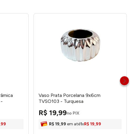
râmica
Vaso Prata Porcelana 9x6cm
 -
TVSO103 - Turquesa
R$
19
,
99
no PIX
,
99
R$
19
,
99
em até
1
x
R$
19
,
99