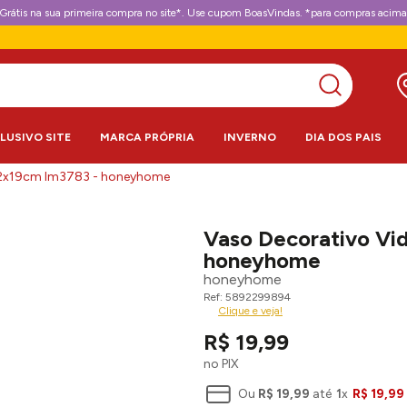
Grátis na sua primeira compra no site*. Use cupom BoasVindas. *para compras acima
CLUSIVO SITE
MARCA PRÓPRIA
INVERNO
DIA DOS PAIS
x12x19cm lm3783 - honeyhome
Vaso Decorativo Vi
honeyhome
honeyhome
5892299894
Clique e veja!
R$
19
,
99
no PIX
Ou
R$
19
,
99
até
1
x
R$
19
,
99