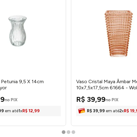
 Petunia 9,5 X 14cm
Vaso Cristal Maya Âmbar M
yor
10x7,5x17,5cm 61664 - Wol
99
R$
39
,
99
no PIX
no PIX
99
em até
1
x
R$
12
,
99
R$
39
,
99
em até
2
x
R$
19
,