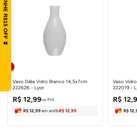
Vaso Dália Vidro Branco 14,5x7cm
Vaso Vidro
222626 - Lyor
222019 - L
R$
12
,
99
R$
12
,
no PIX
R$
12
,
99
em até
1
x
R$
12
,
99
R$
12
,