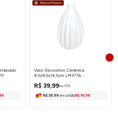
etalizado
Vaso Decorativo Cerâmica
ff
9,5x9,5x14,5cm LM3776 -
honeyhome
R$
39
,
99
no PIX
99
R$
39
,
99
em até
2
x
R$
19
,
99