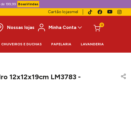
 de 199,99
BoasVindas
Cartão lojasmel
0
Nossas lojas
Minha Conta
CHUVEIROS E DUCHAS
PAPELARIA
LAVANDERIA
dro 12x12x19cm LM3783 -