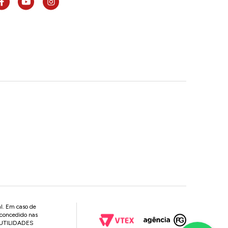
al. Em caso de
 concedido nas
P UTILIDADES