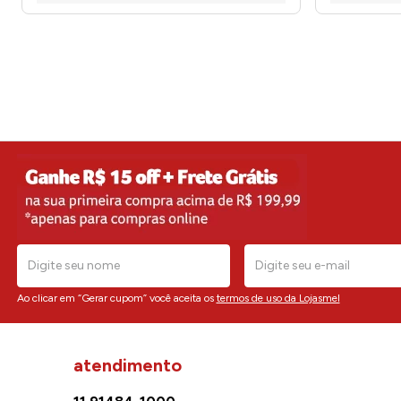
Ao clicar em “Gerar cupom” você aceita os
termos de uso da Lojasmel
atendimento