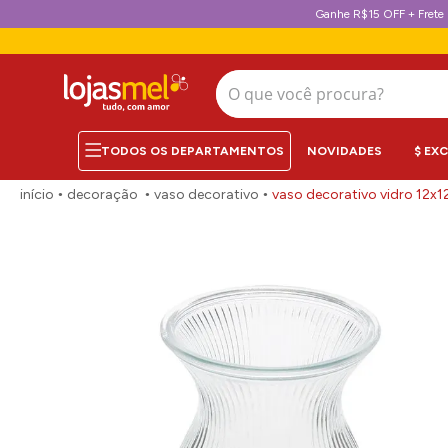
Ganhe R$15 OFF + Frete 
O que você procura?
NOVIDADES
$ EX
decoração
vaso decorativo
vaso decorativo vidro 12