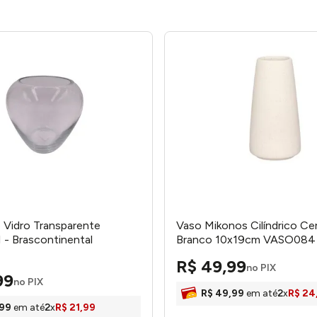
Vidro Transparente
Vaso Mikonos Cilíndrico Ce
- Brascontinental
Branco 10x19cm VASO084
Hauskraft
R$
49
,
99
no PIX
99
no PIX
R$
49
,
99
em até
2
x
R$
24
99
em até
2
x
R$
21
,
99