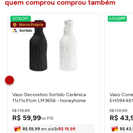
quem comprou comprou também
50%
OFF
63%
OFF
Vaso Decorativo Sortido Cerâmica
Vaso Cone 
11x11x31cm LM3656 - honeyhome
EH594461 
R$
119
,
99
R$
119
,
99
R$
59
,
99
R$
43
,
no PIX
R$
59
,
99
em até
3
x
R$
19
,
99
R$
43
,