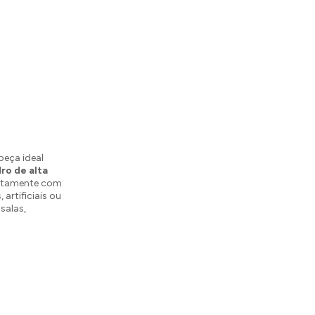
peça ideal
dro de alta
feitamente com
artificiais ou
salas,