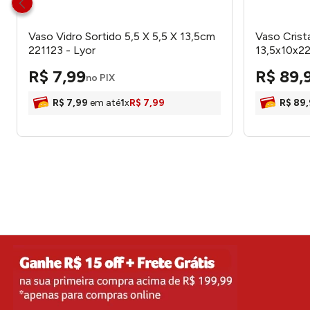
Vaso Vidro Sortido 5,5 X 5,5 X 13,5cm
Vaso Crist
221123 - Lyor
13,5x10x22
R$
7
,
99
R$
89
,
no PIX
R$
7
,
99
em até
1
x
R$
7
,
99
R$
89
,