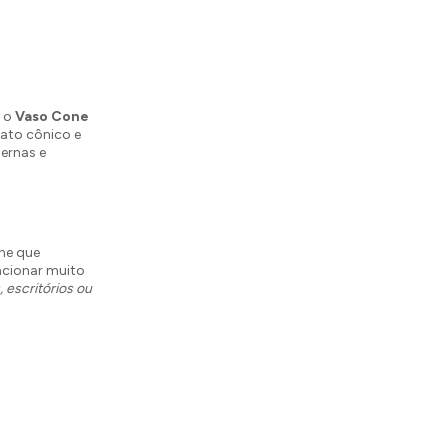
m o
Vaso Cone
ato cônico e
ernas e
ne que
uncionar muito
s, escritórios ou