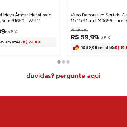
al Maya Âmbar Metalizado
Vaso Decorativo Sortido C
,5cm 61650 - Wolff
11x11x31cm LM3656 - hon
99
R$
119
,
99
no PIX
R$
59
,
99
no PIX
99
em até
4
x
R$
22
,
49
R$
59
,
99
em até
3
x
R$
19
,
duvidas? pergunte aqui