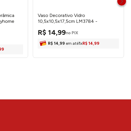
erâmica
Vaso Decorativo Vidro
eyhome
10,5x10,5x17,5cm LM3784 -
honeyhome
R$
14
,
99
no PIX
R$
14
,
99
em até
1
x
R$
14
,
99
99