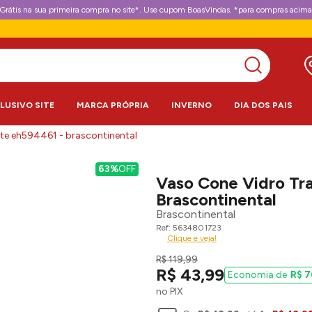
Grátis na sua primeira compra no site*. Use cupom BoasVindas. *para compras acima
CLUSIVO SITE
MARCA PRÓPRIA
INVERNO
DIA DOS PAIS
nte eh594461 - brascontinental
63%
OFF
Vaso Cone Vidro Tr
Brascontinental
Brascontinental
5634801723
Clique e veja!
R$
119
,
99
R$
43
,
99
R$
7
no PIX