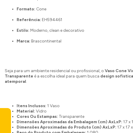
Formato:
Cone
Referência:
EH594461
Estilo:
Moderno, clean e decorativo
Marca:
Brascontinental
Seja para um ambiente residencial ou profissional, o
Vaso Cone Vi
Transparente
é a escolha ideal para quem busca
design sofistic
atemporal
.
Itens Inclusos:
1 Vaso
Material:
Vidro
Cores Ou Estampas:
Transparente
Dimensões Aproximadas da Embalagem (cm) AxLxP:
17 x 
Dimensões Aproximadas do Produto (cm) AxLxP:
17 x 17 
Peso do Produto com Embalagem:
1.080