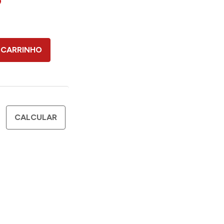
9
 CARRINHO
CALCULAR