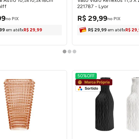
al Astro 10,5x10,5x18cm
Vaso Vidro Reflexos 11,5 X
lff
221787 - Lyor
99
R$
29
,
99
no PIX
no PIX
99
em até
1
x
R$
29
,
99
R$
29
,
99
em até
1
x
R$
29
,
50%
OFF