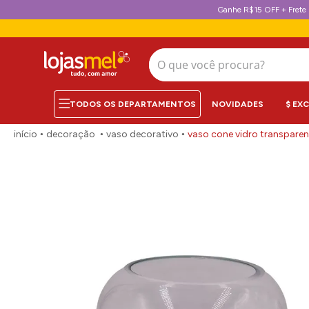
Ganhe R$15 OFF + Frete 
O que você procura?
NOVIDADES
$ EX
decoração
vaso decorativo
vaso cone vidro transpare