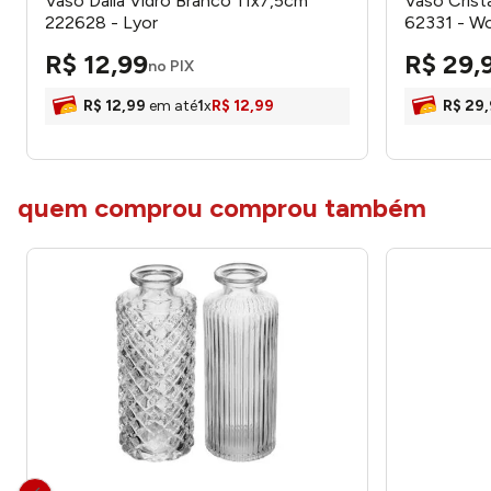
Vaso Dália Vidro Branco 11x7,5cm
Vaso Crist
222628 - Lyor
62331 - Wo
R$
12
,
99
R$
29
,
no PIX
R$
12
,
99
em até
1
x
R$
12
,
99
R$
29
,
quem comprou comprou também