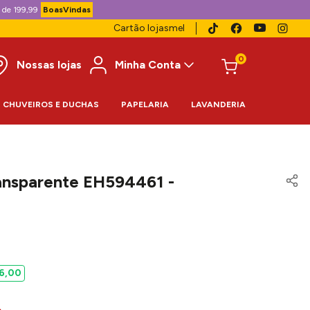
 de 199,99
BoasVindas
Cartão lojasmel
0
Nossas lojas
Minha Conta
CHUVEIROS E DUCHAS
PAPELARIA
LAVANDERIA
ansparente EH594461 -
6
,
00