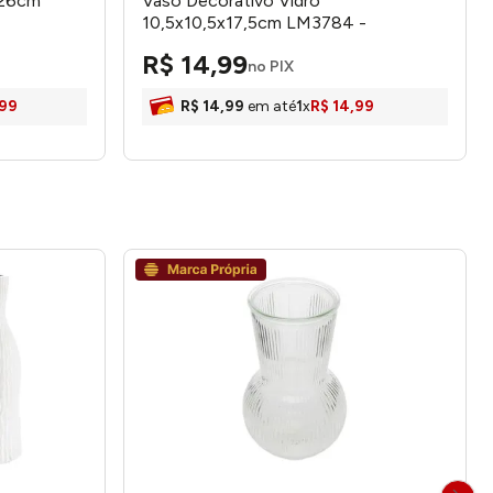
 26cm
Vaso Decorativo Vidro
10,5x10,5x17,5cm LM3784 -
honeyhome
R$
14
,
99
no PIX
99
R$
14
,
99
em até
1
x
R$
14
,
99