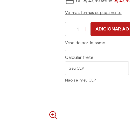
Ou
R$
43
,
99
até
1
x
R$
43
,
9
ADICIONAR AO
Vendido por:
lojasmel
Calcular frete
Não sei meu CEP