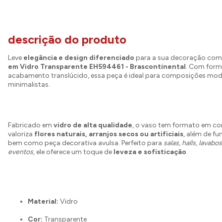
descrição do produto
Leve
elegância e design diferenciado
para a sua decoração co
em Vidro Transparente EH594461 - Brascontinental
. Com form
acabamento translúcido, essa peça é ideal para composições mod
minimalistas.
Fabricado em
vidro de alta qualidade
, o vaso tem formato em co
valoriza
flores naturais, arranjos secos ou artificiais
, além de f
bem como peça decorativa avulsa. Perfeito para
salas, halls, lavabo
eventos
, ele oferece um toque de
leveza e sofisticação
.
Material:
Vidro
Cor:
Transparente