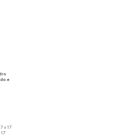
dro
ado e
17 x 17
x 17