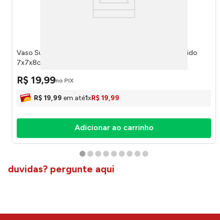
Vaso Suculenta Harmonia Cerâmica e Plástico PE Sortido
7x7x8cm LM3825 - honeyhome
R$
19
,
99
no PIX
R$
19
,
99
em até
1
x
R$
19
,
99
Adicionar ao carrinho
duvidas? pergunte aqui