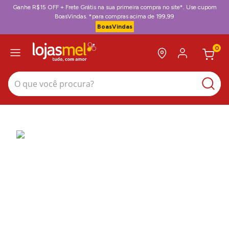
Ganhe R$15 OFF + Frete Grátis na sua primeira compra no site*. Use cupom
BoasVindas. *para compras acima de 199,99
BoasVindas
0
O que você procura?