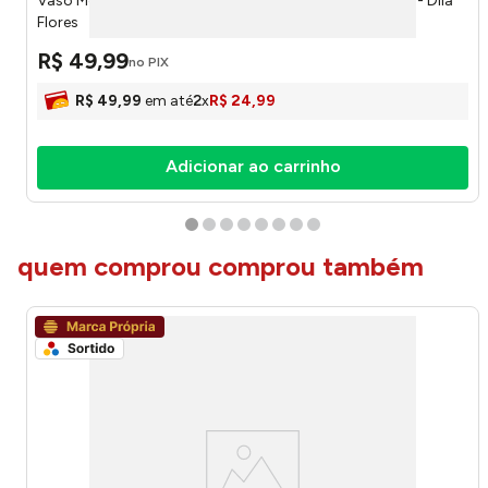
Vaso Mdf com Flor do Campo Artificial Sortida DF225 - Dila
Flores
R$
49
,
99
no PIX
R$
49
,
99
em até
2
x
R$
24
,
99
Adicionar ao carrinho
quem comprou comprou também