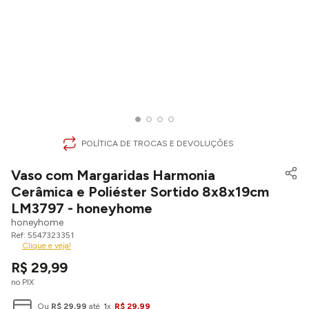
POLÍTICA DE TROCAS E DEVOLUÇÕES
Vaso com Margaridas Harmonia
Cerâmica e Poliéster Sortido 8x8x19cm
LM3797 - honeyhome
honeyhome
5547323351
Clique e veja!
R$
29
,
99
no PIX
Ou
R$
29
,
99
até
1
x
R$
29
,
99