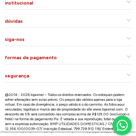
institucional
dúvidas
siga-nos
formas de pagamento
segurança
@2014 - 2026 lojasmel – Todos os direitos reservados. Os estoques podem
sofrer alterações sem aviso prévio. Os preços são válidos apenas para a loja
virtual. Em caso de divergência, o preço válido é o do carrinho. As fotos aqui
veiculadas, logotipo e marca são de propriedade do site
www.lojasmel.com
. O
desconto de 5% será concedido nas compras acima de R$129,00 (excluindo o
frete) na forma de pagamento Pix. É vetada a sua reprodução, total ou parcial,
sem a expressa autorização. BMP UTILIDADES DOMESTICAS / CNPJ:
12.356.100/0039-07/ Inscrição Estadual: 799.728.912.116/ Endereço: R José
Versolato,101 , Centro – São Bernardo do Campo - SP CEP: 09750-730